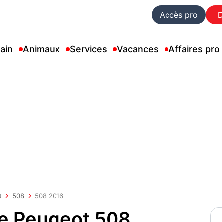
Accès pro
ain
Animaux
Services
Vacances
Affaires pro
t
508
508 2016
ue Peugeot 508