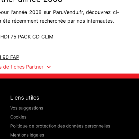
our l'année 2008 sur ParuVendu.fr, découvrez ci-
a été récemment recherchée par nos internautes.
6 HDI 75 PACK CD CLIM
I 90 FAP
expand_more
us de fiches Partner
Liens utiles
Vos suggestions
Cookies
Politique de protection des données personnelles
Mentions légales