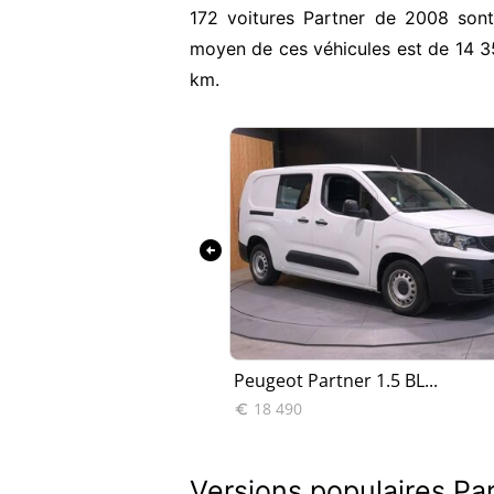
172 voitures Partner de 2008 sont
moyen de ces véhicules est de 14 
km.
arrow_circle_left
tner FGN DI...
Peugeot Partner 1.5 BL...
18 490

Versions populaires P