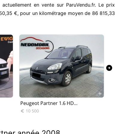
 actuellement en vente sur ParuVendu.fr. Le prix
350,35 €, pour un kilométrage moyen de 86 815,33
arrow_circle_right
Peugeot Partner 1.6 HD...
Peugeot P
10 500
3 900


artner année 2008