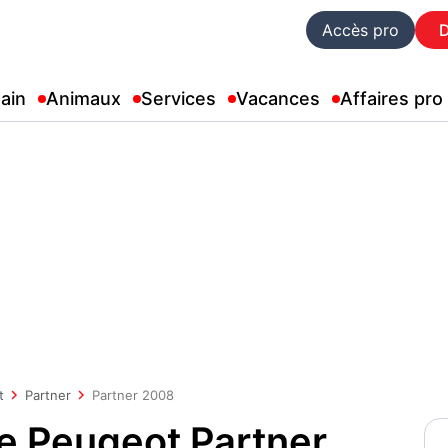
Accès pro
ain
Animaux
Services
Vacances
Affaires pro
t
Partner
Partner 2008
e Peugeot Partner