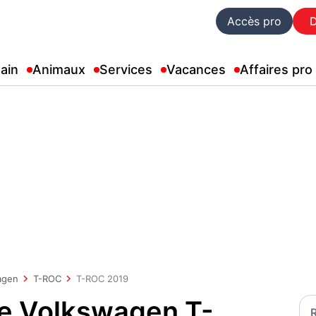
Accès pro
ain
Animaux
Services
Vacances
Affaires pro
agen
T-ROC
T-ROC 2019
ue Volkswagen T-