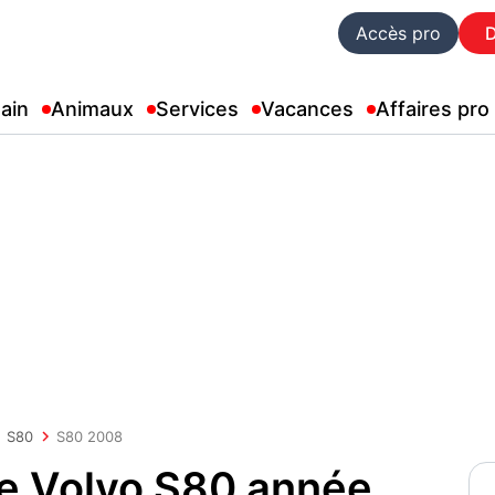
Accès pro
ain
Animaux
Services
Vacances
Affaires pro
S80
S80 2008
ue Volvo S80 année