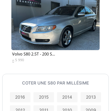
Volvo S80 2.5T - 200 S...
Vo
5 990
7


COTER UNE S80 PAR MILLÉSIME
2016
2015
2014
2013
2012
2011
2010
2009