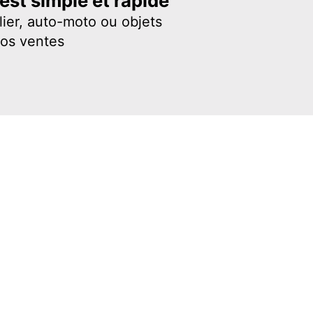
st simple et rapide
ier, auto-moto ou objets
vos ventes