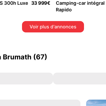
S 300h Luxe
33 999€
Camping-car intégral
Rapido
Voir plus d'annonces
 Brumath (67)