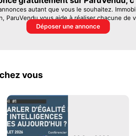
nce gratuitement sur ParuVendu, c'e
 annonces autant que vous le souhaitez. Immobil
n, ParuVendu vous aide à réaliser chacune de 
Déposer une annonce
chez vous