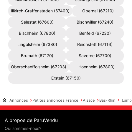
Illkirch-Graffenstaden (67400)
Obernai (67210)
Sélestat (67600)
Bischwiller (67240)
Bischheim (67800)
Benfeld (67230)
Lingolsheim (67380)
Reichstett (67116)
Brumath (67170)
Saverne (67700)
Oberschaeffolsheim (67203)
Hoenheim (67800)
Erstein (67150)
Annonces
Petites annonces France
Alsace
Bas-Rhin
Lamp
A propos de ParuVendu
Qui sommes-nous?