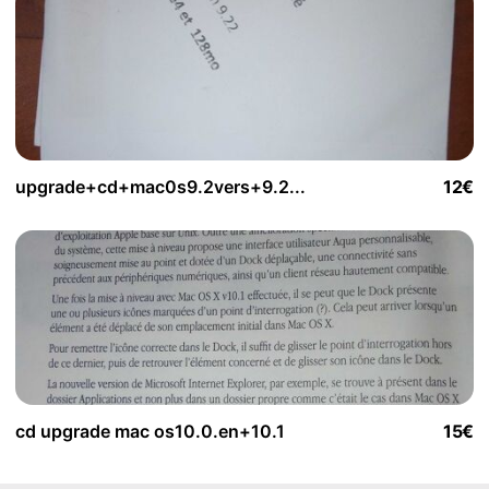
upgrade+cd+mac0s9.2vers+9.2...
12€
cd upgrade mac os10.0.en+10.1
15€