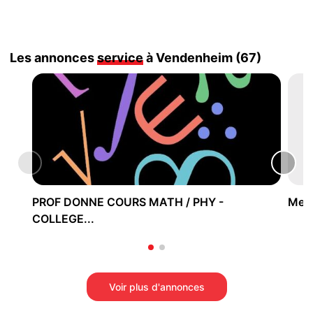
Les annonces
service
à Vendenheim (67)
PROF DONNE COURS MATH / PHY -
Men
COLLEGE...
Voir plus d'annonces