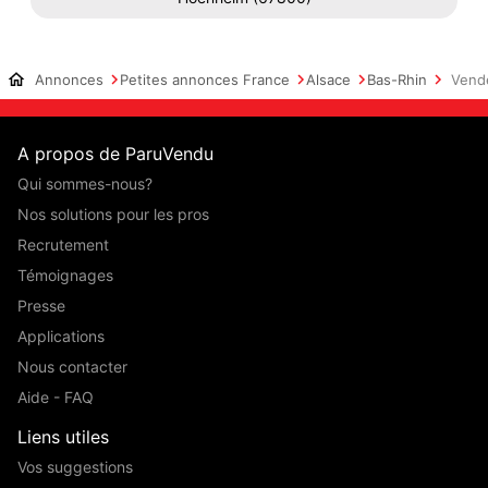
Annonces
Petites annonces France
Alsace
Bas-Rhin
Vend
A propos de ParuVendu
Qui sommes-nous?
Nos solutions pour les pros
Recrutement
Témoignages
Presse
Applications
Nous contacter
Aide - FAQ
Liens utiles
Vos suggestions