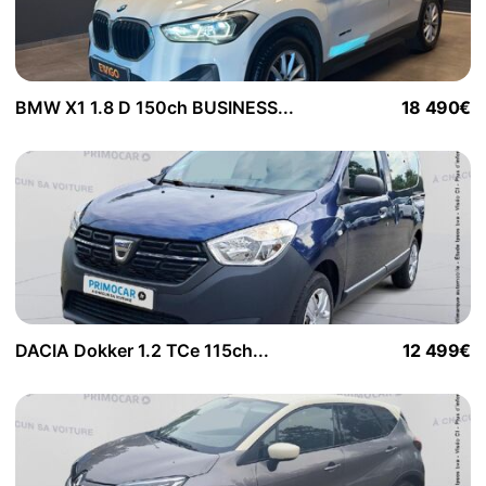
BMW X1 1.8 D 150ch BUSINESS...
18 490€
DACIA Dokker 1.2 TCe 115ch...
12 499€