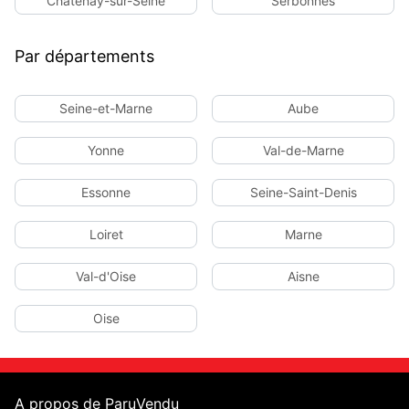
Châtenay-sur-Seine
Serbonnes
Par départements
Seine-et-Marne
Aube
Yonne
Val-de-Marne
Essonne
Seine-Saint-Denis
Loiret
Marne
Val-d'Oise
Aisne
Oise
A propos de ParuVendu