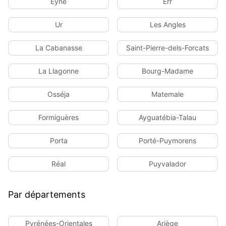
Eyne
Err
Ur
Les Angles
La Cabanasse
Saint-Pierre-dels-Forcats
La Llagonne
Bourg-Madame
Osséja
Matemale
Formiguères
Ayguatébia-Talau
Porta
Porté-Puymorens
Réal
Puyvalador
Par départements
Pyrénées-Orientales
Ariège