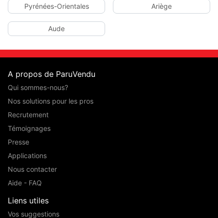
Pyrénées-Orientales
Ariège
Aude
A propos de ParuVendu
Qui sommes-nous?
Nos solutions pour les pros
Recrutement
Témoignages
Presse
Applications
Nous contacter
Aide - FAQ
Liens utiles
Vos suggestions