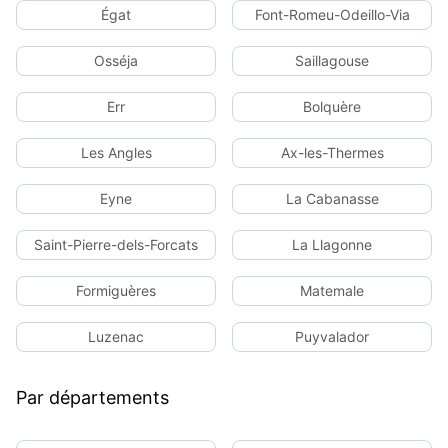
Égat
Font-Romeu-Odeillo-Via
Osséja
Saillagouse
Err
Bolquère
Les Angles
Ax-les-Thermes
Eyne
La Cabanasse
Saint-Pierre-dels-Forcats
La Llagonne
Formiguères
Matemale
Luzenac
Puyvalador
Par départements