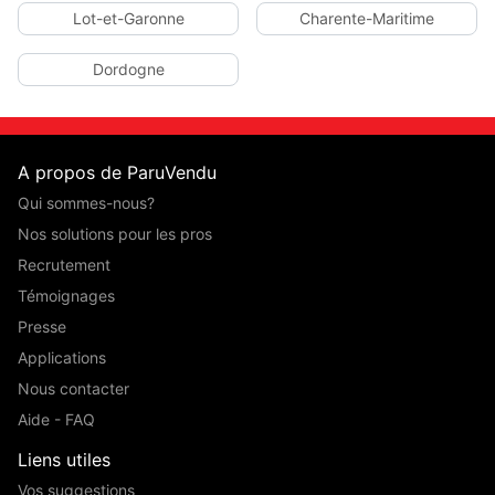
Lot-et-Garonne
Charente-Maritime
Dordogne
A propos de ParuVendu
Qui sommes-nous?
Nos solutions pour les pros
Recrutement
Témoignages
Presse
Applications
Nous contacter
Aide - FAQ
Liens utiles
Vos suggestions