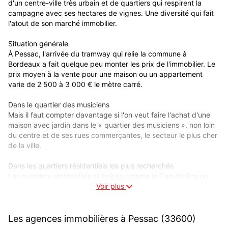
d'un centre-ville très urbain et de quartiers qui respirent la
campagne avec ses hectares de vignes. Une diversité qui fait
l'atout de son marché immobilier.
Situation générale
À Pessac, l'arrivée du tramway qui relie la commune à
Bordeaux a fait quelque peu monter les prix de l'immobilier. Le
prix moyen à la vente pour une maison ou un appartement
varie de 2 500 à 3 000 € le mètre carré.
Dans le quartier des musiciens
Mais il faut compter davantage si l'on veut faire l'achat d'une
maison avec jardin dans le « quartier des musiciens », non loin
du centre et de ses rues commerçantes, le secteur le plus cher
de la ville.
Dans les quartiers résidentiels les plus recherchés
Les quartiers résidentiels et boisés comme le Cap de Bos ou
Magonty, près du golf, qui disposent de suffisamment de
Voir plus
commerces de proximité, sont aussi très prisés. Le plateau de
Noës, à proximité d'un collège et d'un lycée, est un secteur
recherché, notamment pour ses pavillons, mais l'offre y est
Les agences immobilières à Pessac (33600)
réduite.