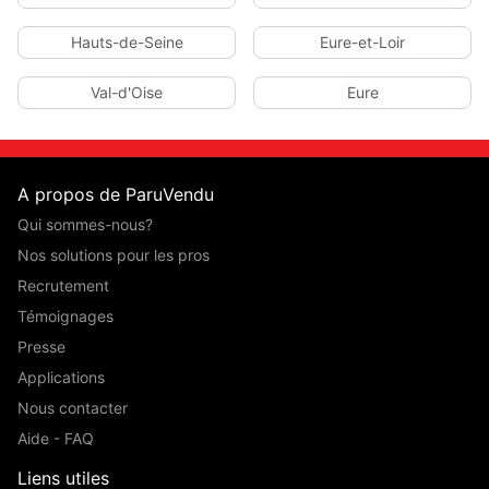
Hauts-de-Seine
Eure-et-Loir
Val-d'Oise
Eure
A propos de ParuVendu
Qui sommes-nous?
Nos solutions pour les pros
Recrutement
Témoignages
Presse
Applications
Nous contacter
Aide - FAQ
Liens utiles