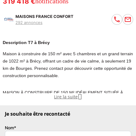
319 418 €
notifications
MAISONS FRANCE CONFORT
292 annonces
Description T7 à Brécy
Maison à construire de 150 m² avec 5 chambres et un grand terrain
de 1022 m² à Brécy, offrant un cadre de vie calme, à seulement 19
km de Bourges. Prenez contact pour découvrir cette opportunité de
construction personnalisable.
MAISON À CONSTRUIRE DE 150 M² IDÉALEMENT SITUÉE À

Lire la suite
BRÉCY, PROCHE DE BOURGES.
Je souhaite être recontacté
Située dans la commune de Brécy, cette maison à bâtir de 150 m²
s'implante sur un terrain de 1022 m² idéalement situé. Vous aurez
Nom*
l'opportunité de construire votre maison dans un secteur offrant un