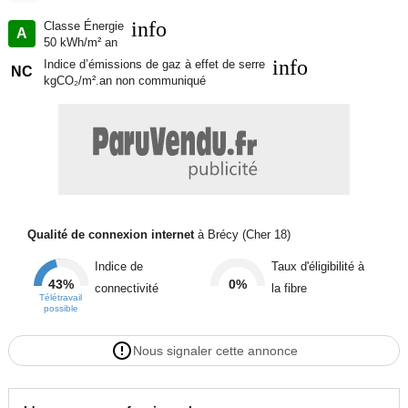
Référence : DP2504428_10
info
Classe Énergie
A
50 kWh/m² an
Bien En copropriété : non
info
Indice d’émissions de gaz à effet de serre
NC
kgCO₂/m².an non communiqué
Contacter l'annonceur
MAISONS FRANCE CONFORT
Qualité de connexion internet
à Brécy (Cher 18)
Indice de
Taux d'éligibilité à
43%
0%
connectivité
la fibre
Télétravail
possible
Nous signaler cette annonce