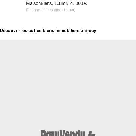
€
MaisonBiens, 108m², 21 000 €
MaisonBien


Lugny Champagne (18140)
Gardefort (
Découvrir les autres biens immobiliers à Brécy