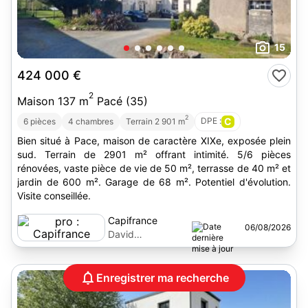
15
424 000 €
2
Maison 137 m
Pacé (35)
2
DPE :
C
6 pièces
4 chambres
Terrain 2 901 m
Bien situé à Pace, maison de caractère XIXe, exposée plein
sud. Terrain de 2901 m² offrant intimité. 5/6 pièces
rénovées, vaste pièce de vie de 50 m², terrasse de 40 m² et
jardin de 600 m². Garage de 68 m². Potentiel d'évolution.
Visite conseillée.
Capifrance
06/08/2026
David
Symchowicz
Enregistrer ma recherche