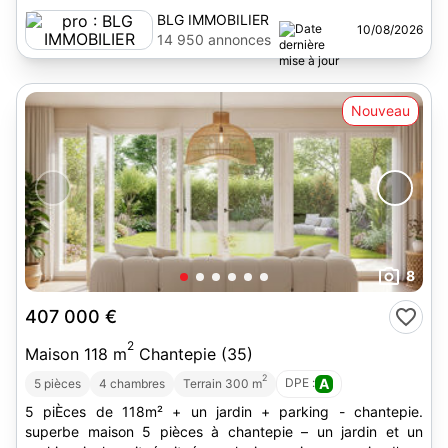
BLG IMMOBILIER
10/08/2026
14 950 annonces
Nouveau
8
407 000 €
2
Maison 118 m
Chantepie (35)
2
DPE :
A
5 pièces
4 chambres
Terrain 300 m
5 piÈces de 118m² + un jardin + parking - chantepie.
superbe maison 5 pièces à chantepie – un jardin et un