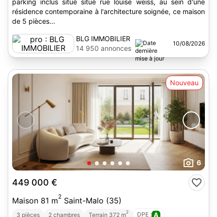
parking inclus situé situé rue louise weiss, au sein d'une
résidence contemporaine à l'architecture soignée, ce maison
de 5 pièces...
BLG IMMOBILIER
10/08/2026
14 950 annonces
Nouveau
6
449 000 €
2
Maison 81 m
Saint-Malo (35)
2
DPE :
A
3 pièces
2 chambres
Terrain 372 m