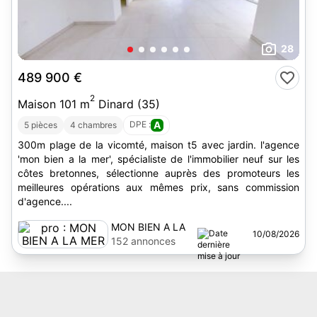
28
489 900 €
2
Maison 101 m
Dinard (35)
DPE :
A
5 pièces
4 chambres
300m plage de la vicomté, maison t5 avec jardin. l'agence
'mon bien a la mer', spécialiste de l'immobilier neuf sur les
côtes bretonnes, sélectionne auprès des promoteurs les
meilleures opérations aux mêmes prix, sans commission
d'agence....
MON BIEN A LA
10/08/2026
MER
152 annonces