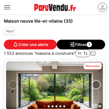
Maison neuve Ille-et-vilaine (35)
Neuf
Créer une alerte
Filtres
1
1 553 annonces "maisons à construire"
Tri
Nouveau
6