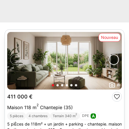
Nouveau
8
411 000 €
2
Maison 118 m
Chantepie (35)
2
DPE :
A
5 pièces
4 chambres
Terrain 340 m
5 piÈces de 118m² + un jardin + parking - chantepie. maison