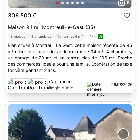
9
306 500 €
2
Maison 94 m
Montreuil-le-Gast (35)
2
DPE :
A
5 pièces
4 chambres
Terrain 224 m
Bien située à Montreuil Le Gast, cette maison récente de 95
m² offre un espace de vie lumineux de 34 m², 4 chambres,
un garage de 20 m² et un terrain clos de 206 m². Proche
des commerces, idéale pour une famille. Exonération de taxe
foncière pendant 2 ans.
Capifrance
06/08/2026
Régis Auble