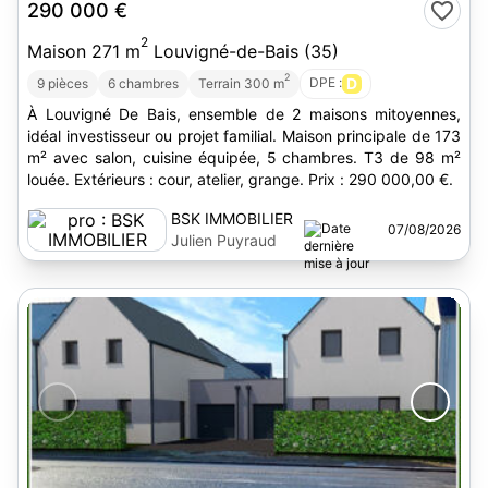
290 000 €
2
Maison 271 m
Louvigné-de-Bais (35)
2
DPE :
D
9 pièces
6 chambres
Terrain 300 m
À Louvigné De Bais, ensemble de 2 maisons mitoyennes,
idéal investisseur ou projet familial. Maison principale de 173
m² avec salon, cuisine équipée, 5 chambres. T3 de 98 m²
louée. Extérieurs : cour, atelier, grange. Prix : 290 000,00 €.
BSK IMMOBILIER
07/08/2026
Julien Puyraud