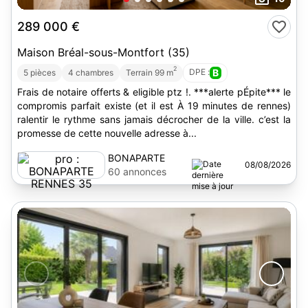
289 000 €
Maison Bréal-sous-Montfort (35)
2
DPE :
B
5 pièces
4 chambres
Terrain 99 m
Frais de notaire offerts & eligible ptz !. ***alerte pÉpite*** le
compromis parfait existe (et il est À 19 minutes de rennes)
ralentir le rythme sans jamais décrocher de la ville. c’est la
promesse de cette nouvelle adresse à...
BONAPARTE
08/08/2026
RENNES 35
60 annonces