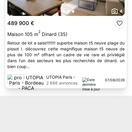
4
489 900 €
2
Maison 105 m
Dinard (35)
Retour de lot a saisir!!!!!!! superbe maison t5 neuve plage du
pissot !. découvrez cette magnifique maison t5 neuve de
plus de 100 m² offrant un cadre de vie rare et privilégié
dans l'un des secteurs les plus recherchés de dinard. un
bien coup...
UTOPIA Paris -
07/08/2026
Bordeau - PACA
2 686 annonces