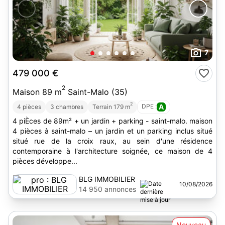
7
479 000 €
2
Maison 89 m
Saint-Malo (35)
2
DPE :
A
4 pièces
3 chambres
Terrain 179 m
4 piÈces de 89m² + un jardin + parking - saint-malo. maison
4 pièces à saint-malo – un jardin et un parking inclus situé
situé rue de la croix raux, au sein d'une résidence
contemporaine à l'architecture soignée, ce maison de 4
pièces développe...
BLG IMMOBILIER
10/08/2026
14 950 annonces
Nouveau