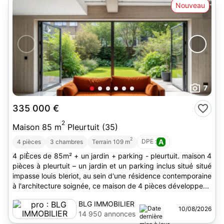
Nouveau
7
335 000 €
2
Maison 85 m
Pleurtuit (35)
2
DPE :
A
4 pièces
3 chambres
Terrain 109 m
4 piÈces de 85m² + un jardin + parking - pleurtuit. maison 4
pièces à pleurtuit – un jardin et un parking inclus situé situé
impasse louis bleriot, au sein d'une résidence contemporaine
à l'architecture soignée, ce maison de 4 pièces développe...
BLG IMMOBILIER
10/08/2026
14 950 annonces