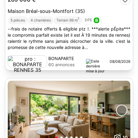
Maison Bréal-sous-Montfort (35)
2
DPE :
B
5 pièces
4 chambres
Terrain 99 m
--frais de notaire offerts & eligible ptz !. ***alerte pÉpite***
le compromis parfait existe (et il est À 19 minutes de rennes)
ralentir le rythme sans jamais décrocher de la ville. c’est la
promesse de cette nouvelle adresse à...
BONAPARTE
08/08/2026
RENNES 35
60 annonces
10