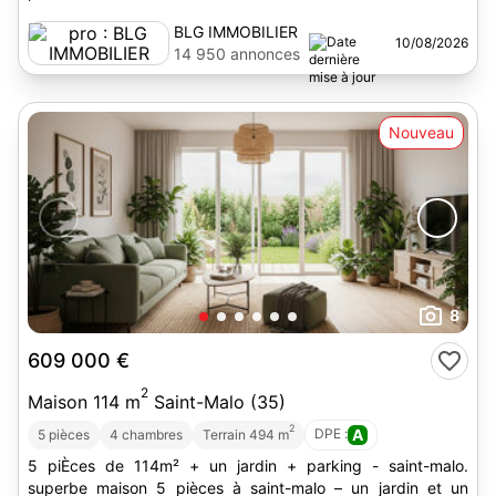
BLG IMMOBILIER
10/08/2026
14 950 annonces
Nouveau
8
609 000 €
2
Maison 114 m
Saint-Malo (35)
2
DPE :
A
5 pièces
4 chambres
Terrain 494 m
5 piÈces de 114m² + un jardin + parking - saint-malo.
superbe maison 5 pièces à saint-malo – un jardin et un