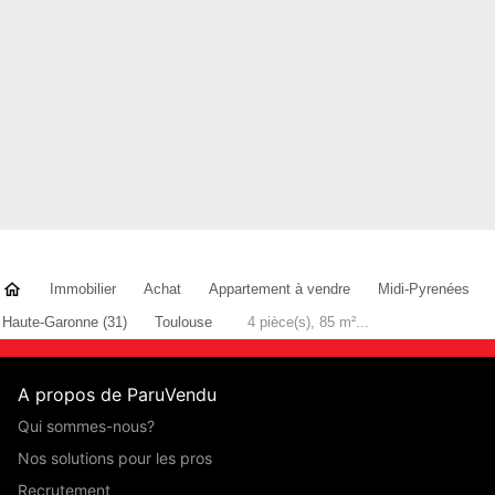
Immobilier
Achat
Appartement à vendre
Midi-Pyrenées
Haute-Garonne (31)
Toulouse
4 pièce(s), 85 m²...
A propos de ParuVendu
Qui sommes-nous?
Nos solutions pour les pros
Recrutement