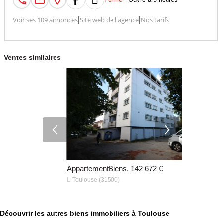

Voir ses 109 annonces
|
Site web de l'agence
|
Nos tarifs
Ventes similaires
AppartementBiens, 142 672 €
Appartemen


Toulouse (31500)
Lespinasse
Découvrir les autres biens immobiliers à Toulouse