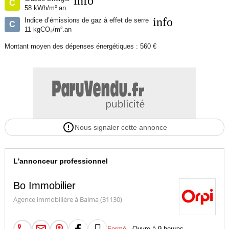
info
C
58 kWh/m² an
info
Indice d’émissions de gaz à effet de serre
C
11 kgCO₂/m².an
Montant moyen des dépenses énergétiques : 560 €
Nous signaler cette annonce
L'annonceur professionnel
Bo Immobilier
Agence immobilière à Balma (31130)
Fermé
- Ouvre à 9 heures