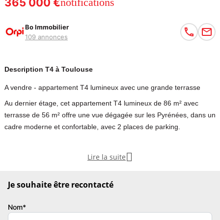
365 000 €
notifications
Bo Immobilier
109 annonces
Description T4 à Toulouse
A vendre - appartement T4 lumineux avec une grande terrasse
Au dernier étage, cet appartement T4 lumineux de 86 m² avec
terrasse de 56 m² offre une vue dégagée sur les Pyrénées, dans un
cadre moderne et confortable, avec 2 places de parking.
APPARTEMENT – 3 CHAMBRES – TERRASSE – LUMINEUX –

Lire la suite
TOULOUSE CROIX-DAURADE
Je souhaite être recontacté
Situé dans une résidence récente, calme et sécurisée du secteur
Croix-Daurade, ce superbe appartement T4 de 86 m² environ, offre
Nom*
un cadre de vie privilégié alliant confort et modernité.