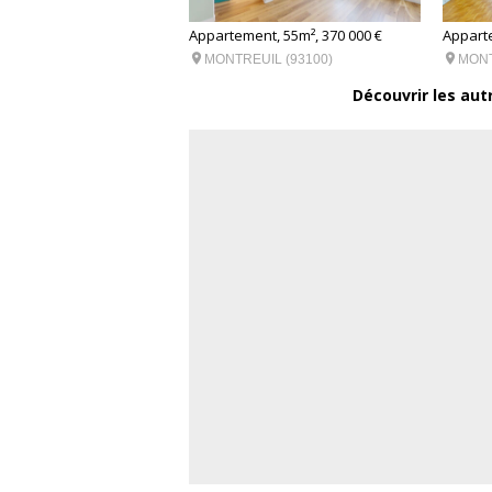
nt, 71m², 499 000 €
Appartement, 55m², 370 000 €
Apparte


UIL (93100)
MONTREUIL (93100)
MONT
Découvrir les aut