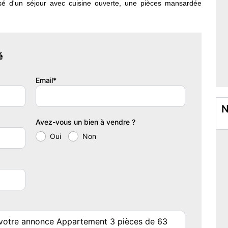
é d'un séjour avec cuisine ouverte, une pièces mansardée
 les combles deux pièces avec point d'eau. Surface pondérée
e carrez de 38m2). une terrasse privative complète le bien.
33 lots - dont 10 lots habitation. (Pas de procédure en cours).
é
Email*
N
Avez-vous un bien à vendre ?
Oui
Non