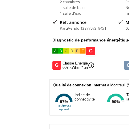
2 chambres
Et
1 salle de bain
N
1 salle d'eau
l'
Réf. annonce
M
ParuVendu 13877073_9451
0
Diagnostic de performance énergétiqu
G
A
B
C
D
E
F
Classe Énergie
info
G
607 kWh/m² an
Qualité de connexion internet
à Montreuil (
Indice de
T
connectivité
l
97%
90%
Télétravail
optimal