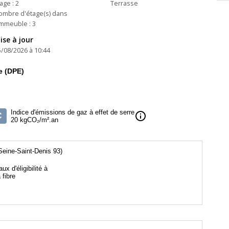
age : 2
Terrasse
ombre d'étage(s) dans
immeuble : 3
ise à jour
5/08/2026 à 10:44
e (DPE)
Indice d'émissions de gaz à effet de serre
info
C
20 kgCO₂/m².an
Seine-Saint-Denis 93)
aux d'éligibilité à
a fibre