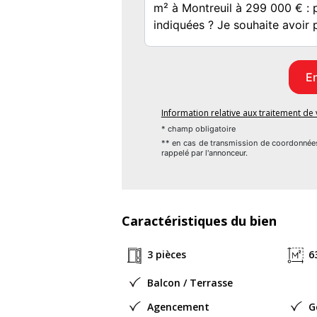
Montant moyen des Charges annuelles : 5
Procédure sur le Syndicat des copropriétai
Détail sur la procédure en cours : Pas de 
Taxe foncière : 2904 euros
Information relative aux traitement d
* champ obligatoire
** en cas de transmission de coordonnée
rappelé par l'annonceur.
Caractéristiques du bien
3 pièces
6
Balcon / Terrasse
Agencement
G