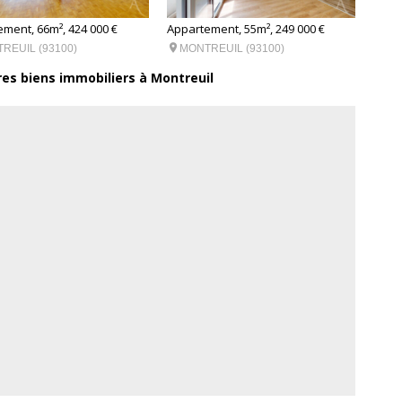
ment, 66m², 424 000 €
Appartement, 55m², 249 000 €
Appar


REUIL (93100)
MONTREUIL (93100)
MO
res biens immobiliers à Montreuil