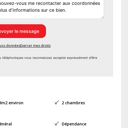
00 euros
res : NC
procédure en cours
e vos données
Exercer mes droits
s téléphoniques vous reconnaissez accepter expressément d'être
3m2 environ
2 chambres
énéral
Dépendance