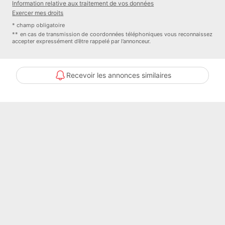
Information relative aux traitement de vos données
Exercer mes droits
Contacter l'annonceur
* champ obligatoire
** en cas de transmission de coordonnées téléphoniques vous reconnaissez
CENTURY 21 Open Immo
accepter expressément d’être rappelé par l’annonceur.
Recevoir les annonces similaires