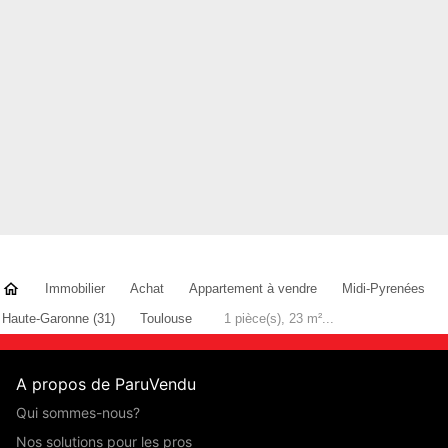
Immobilier
Achat
Appartement à vendre
Midi-Pyrenées
Haute-Garonne (31)
Toulouse
1 pièce(s), 23 m²...
A propos de ParuVendu
Qui sommes-nous?
Nos solutions pour les pros