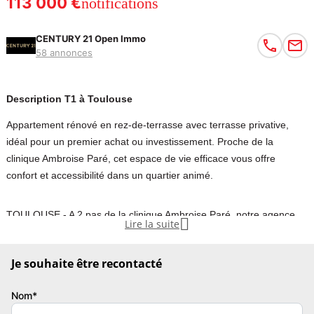
113 000 €
notifications
CENTURY 21 Open Immo
58 annonces
Description T1 à Toulouse
Appartement rénové en rez-de-terrasse avec terrasse privative,
idéal pour un premier achat ou investissement. Proche de la
clinique Ambroise Paré, cet espace de vie efficace vous offre
confort et accessibilité dans un quartier animé.
TOULOUSE - A 2 pas de la clinique Ambroise Paré, notre agence

Lire la suite
Century 21 Open Immo vous présente à la vente libre de toute
location et en EXCLUSIVITE cet appartement de type 1 Pièce. En
Je souhaite être recontacté
rez de terrasse d'une petite copropriété composée de 3 lots, cet
appartement entièrement rénové saura répondre à toutes vos
Nom*
envies d'investissement ou de 1 er achat. Beau séjour avec coin