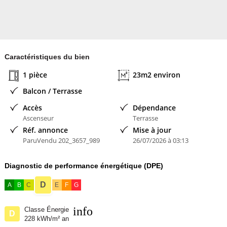
Caractéristiques du bien
1 pièce
23m2 environ
Balcon / Terrasse
Accès
Dépendance
Ascenseur
Terrasse
Réf. annonce
Mise à jour
ParuVendu 202_3657_989
26/07/2026 à 03:13
Diagnostic de performance énergétique (DPE)
D
A
B
C
E
F
G
info
Classe Énergie
D
228 kWh/m² an