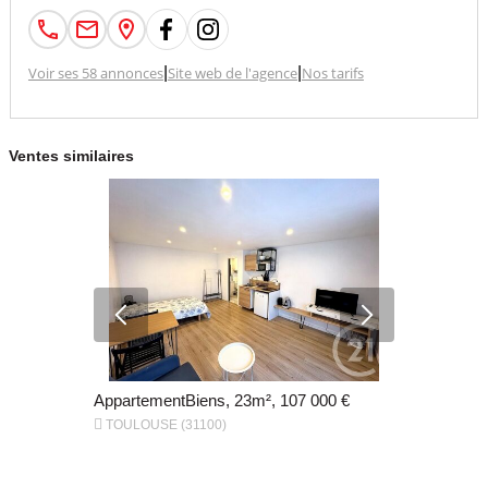
Voir ses 58 annonces
|
Site web de l'agence
|
Nos tarifs
Ventes similaires
 000 €
AppartementBiens, 23m², 107 000 €
Appartemen


TOULOUSE (31100)
Toulouse (