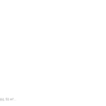
(s), 51 m²...