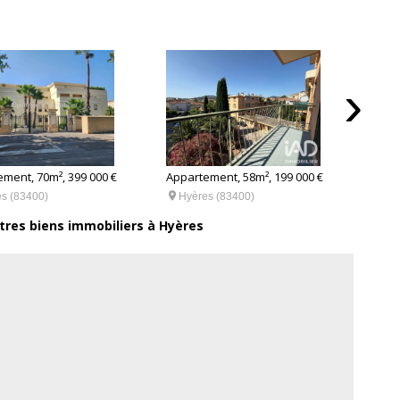
›
ment, 70m², 399 000 €
Appartement, 58m², 199 000 €
Appar


s (83400)
Hyères (83400)
Hy
tres biens immobiliers à Hyères