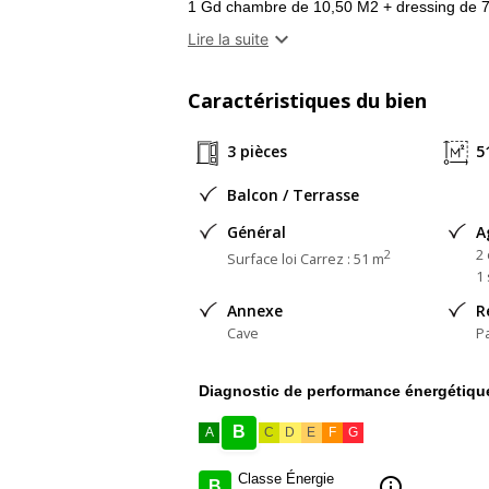
1 Gd chambre de 10,50 M2 + dressing de 
1 chambre de 9,5 M2 avec placard

Lire la suite
1S.D'eau avec WC de 4,5 M2
1cuisine équipée donnant sur une superbe
Caractéristiques du bien
chauffage électrique +climatisation réversibl
cave
3 pièces
5
DPE :B
Balcon / Terrasse
Général
A
2
2
Surface loi Carrez : 51 m
1 
Annexe
R
Cave
P
Diagnostic de performance énergétiqu
B
A
C
D
E
F
G
Classe Énergie
info
B