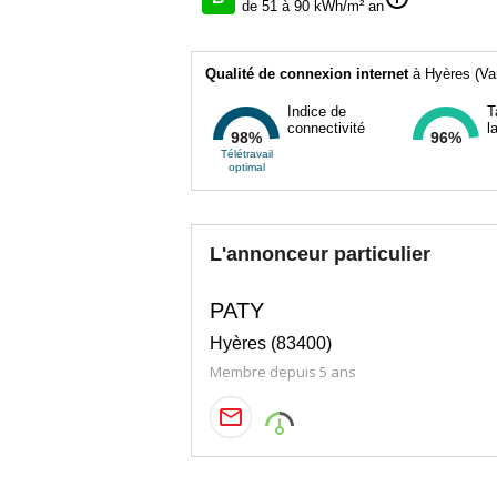
de 51 à 90 kWh/m² an
Qualité de connexion internet
à Hyères (Va
Indice de
T
connectivité
l
98%
96%
Télétravail
optimal
L'annonceur particulier
PATY
Hyères (83400)
Membre depuis 5 ans