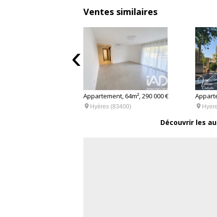
Ventes similaires
‹
nt, 63m², 254 000 €
Appartement, 64m², 290 000 €
Apparte
(83400)


Hyères (83400)
Hyere
Découvrir les au