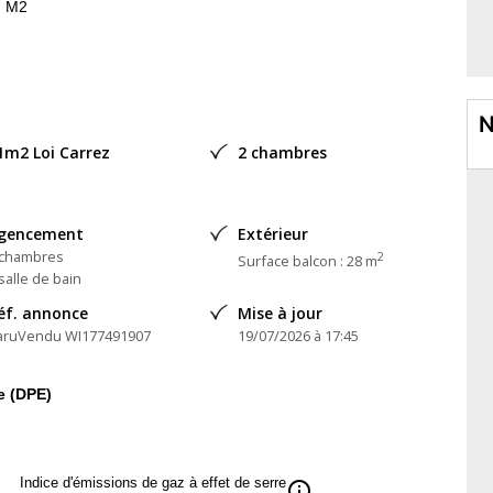
7 M2
 terrasse verdoyante de 16 M2
e .
N
1m2 Loi Carrez
2 chambres
gencement
Extérieur
 chambres
2
Surface balcon : 28 m
salle de bain
éf. annonce
Mise à jour
aruVendu WI177491907
19/07/2026 à 17:45
e (DPE)
Indice d'émissions de gaz à effet de serre
info