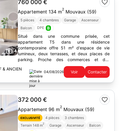
760 000 €
2
Appartement 134 m
Mouvaux (59)
5 pièces
4 chambres
Garage
Ascenseur
DPE :
B
Balcon
Situé dans une commune prisée, cet
appartement T5 dans une résidence
contemporaine offre 51 m² d'espace de vie
4
lumineux, deux terrasses, et deux places de
parking. Proche des commerces et des
transports, il est idéal pour une vie familiale.
F & ANCIEN
Voir
Contacter
04/08/2026
372 000 €
2
Appartement 96 m
Mouvaux (59)
4 pièces
3 chambres
EXCLUSIVITÉ
2
Terrain 148 m
Garage
Ascenseur
Balcon