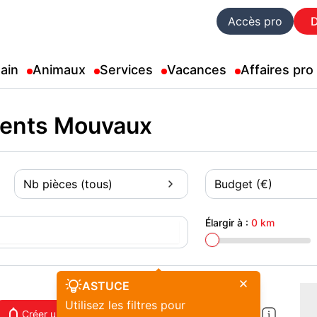
Accès pro
ain
Animaux
Services
Vacances
Affaires pro
ments Mouvaux
Nb pièces (tous)
Budget (€)
Élargir à :
0 km
ASTUCE
Utilisez les filtres pour
Créer une alerte