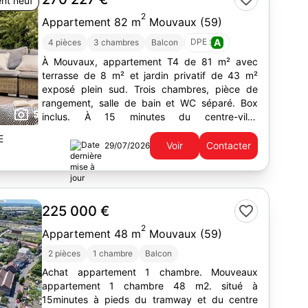
nt neuf
2
Appartement 82 m
Mouvaux (59)
DPE :
A
4 pièces
3 chambres
Balcon
À Mouvaux, appartement T4 de 81 m² avec
terrasse de 8 m² et jardin privatif de 43 m²
exposé plein sud. Trois chambres, pièce de
rangement, salle de bain et WC séparé. Box
5
inclus. À 15 minutes du centre-ville.
Investissement de qualité.
E
Voir
Contacter
29/07/2026
225 000 €
2
Appartement 48 m
Mouvaux (59)
2 pièces
1 chambre
Balcon
Achat appartement 1 chambre. Mouveaux
appartement 1 chambre 48 m2. situé à
15minutes à pieds du tramway et du centre