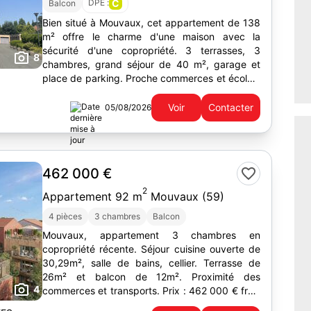
DPE :
C
Balcon
Bien situé à Mouvaux, cet appartement de 138
m² offre le charme d'une maison avec la
sécurité d'une copropriété. 3 terrasses, 3
8
chambres, grand séjour de 40 m², garage et
place de parking. Proche commerces et écoles,
sans travaux à prévoir.
Voir
Contacter
05/08/2026
462 000 €
2
Appartement 92 m
Mouvaux (59)
4 pièces
3 chambres
Balcon
Mouvaux, appartement 3 chambres en
copropriété récente. Séjour cuisine ouverte de
30,29m², salle de bains, cellier. Terrasse de
26m² et balcon de 12m². Proximité des
4
commerces et transports. Prix : 462 000 € frais
d'agence à la charge du vendeur.