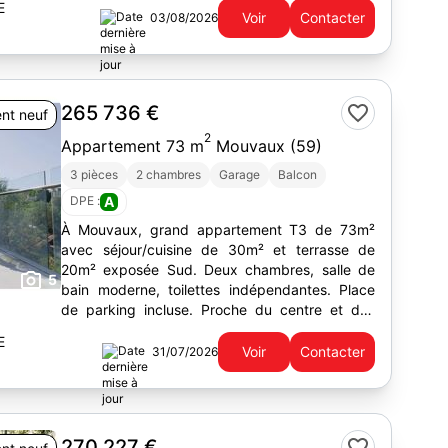
E
Voir
Contacter
03/08/2026
265 736 €
nt neuf
2
Appartement 73 m
Mouvaux (59)
3 pièces
2 chambres
Garage
Balcon
DPE :
A
À Mouvaux, grand appartement T3 de 73m²
avec séjour/cuisine de 30m² et terrasse de
20m² exposée Sud. Deux chambres, salle de
5
bain moderne, toilettes indépendantes. Place
de parking incluse. Proche du centre et des
commodités.
E
Voir
Contacter
31/07/2026
270 227 €