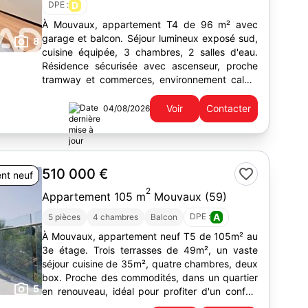
DPE :
D
À Mouvaux, appartement T4 de 96 m² avec
garage et balcon. Séjour lumineux exposé sud,
8
cuisine équipée, 3 chambres, 2 salles d'eau.
Résidence sécurisée avec ascenseur, proche
tramway et commerces, environnement calme
et verdoyant.
Voir
Contacter
04/08/2026
510 000 €
nt neuf
2
Appartement 105 m
Mouvaux (59)
DPE :
A
5 pièces
4 chambres
Balcon
À Mouvaux, appartement neuf T5 de 105m² au
3e étage. Trois terrasses de 49m², un vaste
séjour cuisine de 35m², quatre chambres, deux
box. Proche des commodités, dans un quartier
5
en renouveau, idéal pour profiter d'un confort
moderne.