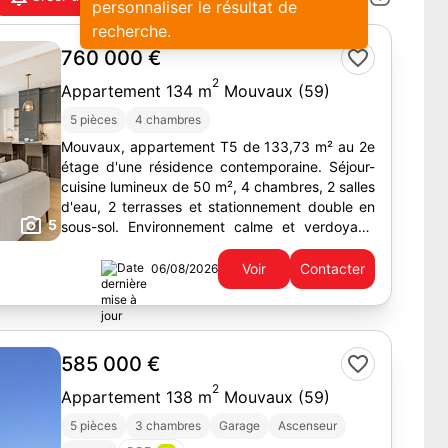
personnaliser le résultat de
recherche.
760 000 €
2
Appartement 134 m
Mouvaux (59)
5 pièces
4 chambres
Mouvaux, appartement T5 de 133,73 m² au 2e
étage d'une résidence contemporaine. Séjour-
cuisine lumineux de 50 m², 4 chambres, 2 salles
d'eau, 2 terrasses et stationnement double en
5
sous-sol. Environnement calme et verdoyant,
proche commerces et tram.
Voir
Contacter
06/08/2026
585 000 €
2
Appartement 138 m
Mouvaux (59)
5 pièces
3 chambres
Garage
Ascenseur