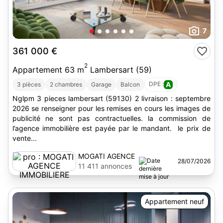
7
361 000 €
2
Appartement 63 m
Lambersart (59)
DPE :
A
3 pièces
2 chambres
Garage
Balcon
Nglpm 3 pieces lambersart (59130) 2 livraison : septembre
2026 se renseigner pour les remises en cours les images de
publicité ne sont pas contractuelles. la commission de
l’agence immobilière est payée par le mandant. le prix de
vente...
MOGATI AGENCE
28/07/2026
IMMOBILIERE
11 411 annonces
Appartement neuf