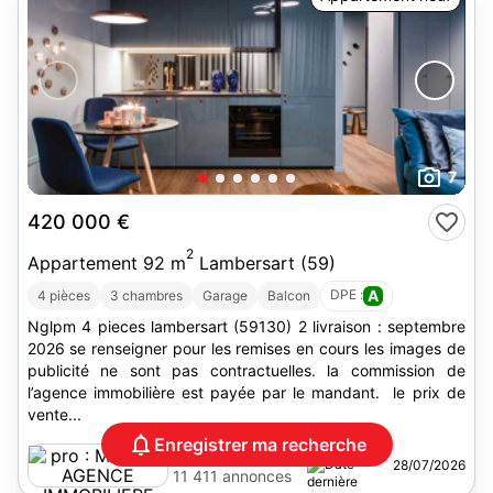
7
420 000 €
2
Appartement 92 m
Lambersart (59)
DPE :
A
4 pièces
3 chambres
Garage
Balcon
Nglpm 4 pieces lambersart (59130) 2 livraison : septembre
2026 se renseigner pour les remises en cours les images de
publicité ne sont pas contractuelles. la commission de
l’agence immobilière est payée par le mandant. le prix de
vente...
Enregistrer ma recherche
MOGATI AGENCE
28/07/2026
IMMOBILIERE
11 411 annonces