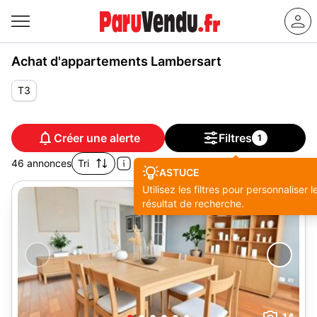
Achat d'appartements Lambersart
T3
Créer une alerte
Filtres
1
46 annonces
Tri
ASTUCE
Utilisez les filtres pour personnaliser l
résultat de recherche.
14