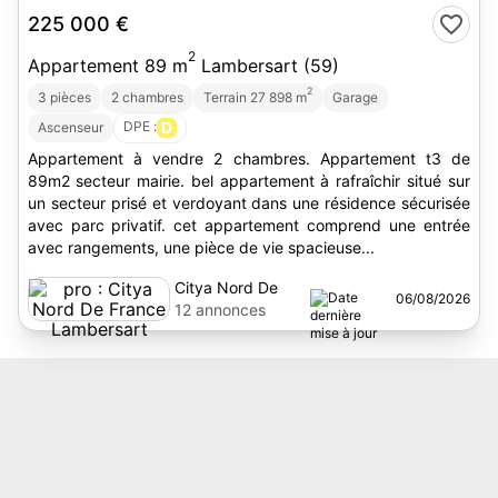
225 000 €
2
Appartement 89 m
Lambersart (59)
2
3 pièces
2 chambres
Terrain 27 898 m
Garage
DPE :
D
Ascenseur
Appartement à vendre 2 chambres. Appartement t3 de
89m2 secteur mairie. bel appartement à rafraîchir situé sur
un secteur prisé et verdoyant dans une résidence sécurisée
avec parc privatif. cet appartement comprend une entrée
avec rangements, une pièce de vie spacieuse...
Citya Nord De
06/08/2026
France
12 annonces
Lambersart