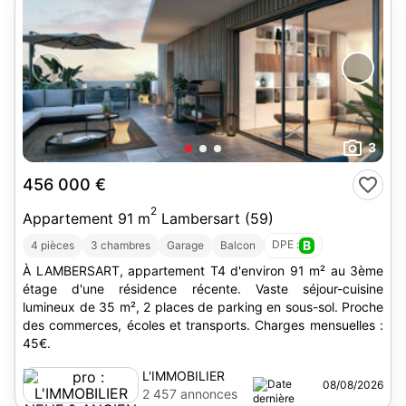
3
456 000 €
2
Appartement 91 m
Lambersart (59)
DPE :
B
4 pièces
3 chambres
Garage
Balcon
À LAMBERSART, appartement T4 d'environ 91 m² au 3ème
étage d'une résidence récente. Vaste séjour-cuisine
lumineux de 35 m², 2 places de parking en sous-sol. Proche
des commerces, écoles et transports. Charges mensuelles :
45€.
L'IMMOBILIER
08/08/2026
NEUF & ANCIEN
2 457 annonces