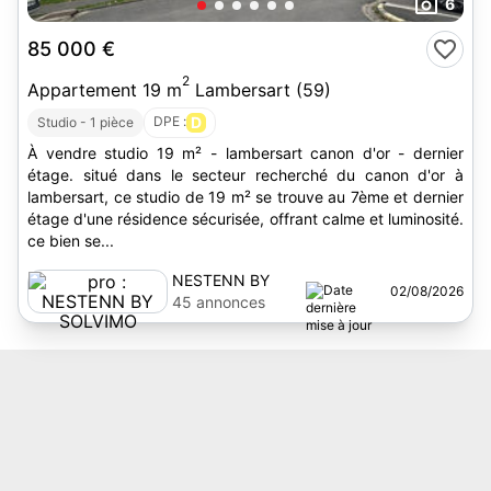
6
85 000 €
2
Appartement 19 m
Lambersart (59)
DPE :
D
Studio - 1 pièce
À vendre studio 19 m² - lambersart canon d'or - dernier
étage. situé dans le secteur recherché du canon d'or à
lambersart, ce studio de 19 m² se trouve au 7ème et dernier
étage d'une résidence sécurisée, offrant calme et luminosité.
ce bien se...
NESTENN BY
02/08/2026
SOLVIMO
45 annonces