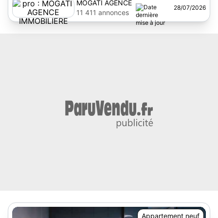
MOGATI AGENCE
28/07/2026
IMMOBILIERE
11 411 annonces
Appartement neuf