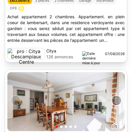
3 pièces
2 chambres
Garage
Ascenseur
EXCLUSIVITÉ
DPE :
D
Achat appartement 2 chambres. Appartement. en plein
coeur de lambersart, dans une residence verdoyante avec
gardien : vous serez séduit par cet appartement type iii
traversant aux beaux volumes. cet appartement offre : une
entrée desservant les pièces de l'appartement: un...
Citya
07/08/2026
Descampiaux
126 annonces
Centre
5