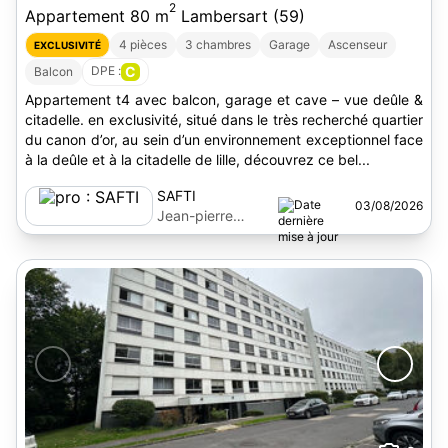
2
Appartement 80 m
Lambersart (59)
4 pièces
3 chambres
Garage
Ascenseur
EXCLUSIVITÉ
DPE :
C
Balcon
Appartement t4 avec balcon, garage et cave – vue deûle &
citadelle. en exclusivité, situé dans le très recherché quartier
du canon d’or, au sein d’un environnement exceptionnel face
à la deûle et à la citadelle de lille, découvrez ce bel...
SAFTI
03/08/2026
Jean-pierre
Tatincloux