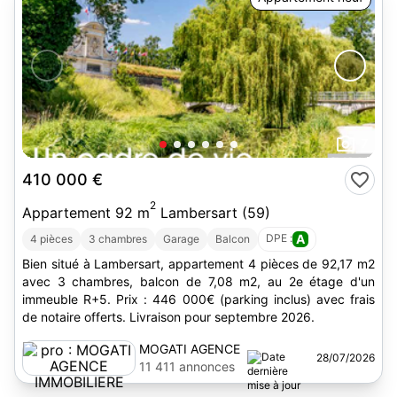
7
410 000 €
2
Appartement 92 m
Lambersart (59)
DPE :
A
4 pièces
3 chambres
Garage
Balcon
Bien situé à Lambersart, appartement 4 pièces de 92,17 m2
avec 3 chambres, balcon de 7,08 m2, au 2e étage d'un
immeuble R+5. Prix : 446 000€ (parking inclus) avec frais
de notaire offerts. Livraison pour septembre 2026.
MOGATI AGENCE
28/07/2026
IMMOBILIERE
11 411 annonces