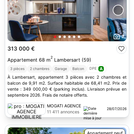
7
313 000 €
2
Appartement 68 m
Lambersart (59)
DPE :
A
3 pièces
2 chambres
Garage
Balcon
À Lambersart, appartement 3 pièces avec 2 chambres et
balcon de 9,91 m2. Surface habitable de 68,41 m2. Prix de
vente : 349 000,00 € (parking inclus). Livraison prévue en
septembre 2026. Frais de notaire offerts.
MOGATI AGENCE
28/07/2026
IMMOBILIERE
11 411 annonces
Appartement neuf