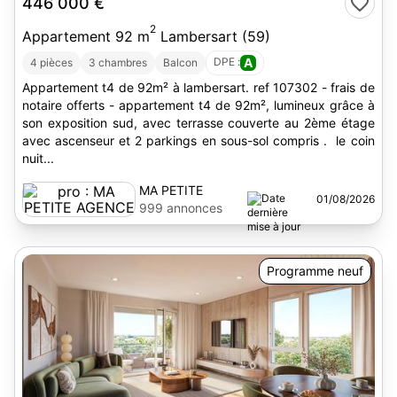
446 000 €
2
Appartement 92 m
Lambersart (59)
DPE :
A
4 pièces
3 chambres
Balcon
Appartement t4 de 92m² à lambersart. ref 107302 - frais de
notaire offerts - appartement t4 de 92m², lumineux grâce à
son exposition sud, avec terrasse couverte au 2ème étage
avec ascenseur et 2 parkings en sous-sol compris . le coin
nuit...
MA PETITE
01/08/2026
AGENCE
999 annonces
Programme neuf