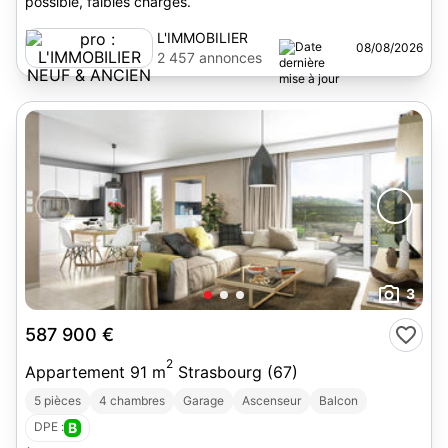
possible, faibles charges.
L'IMMOBILIER
08/08/2026
NEUF & ANCIEN
2 457 annonces
3
587 900 €
2
Appartement 91 m
Strasbourg (67)
5 pièces
4 chambres
Garage
Ascenseur
Balcon
DPE :
B