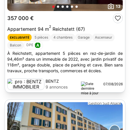
13
357 000 €
2
Appartement 94 m
Reichstett (67)
5 pièces
4 chambres
Garage
Ascenseur
EXCLUSIVITÉ
DPE :
A
Balcon
À Reichstett, appartement 5 pièces en rez-de-jardin de
94,46m² dans un immeuble de 2022, avec jardin privatif de
118m², garage double, place de parking et cave. Bien sans
travaux, proche transports, commerces et écoles.
BENTZ
07/08/2026
IMMOBILIER
9 annonces