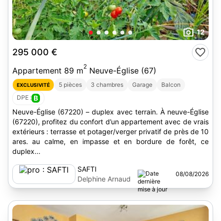
12
295 000 €
2
Appartement 89 m
Neuve-Église (67)
5 pièces
3 chambres
Garage
Balcon
EXCLUSIVITÉ
DPE :
B
Neuve-Église (67220) – duplex avec terrain. À neuve-Église
(67220), profitez du confort d’un appartement avec de vrais
extérieurs : terrasse et potager/verger privatif de près de 10
ares. au calme, en impasse et en bordure de forêt, ce
duplex...
SAFTI
08/08/2026
Delphine Arnaud