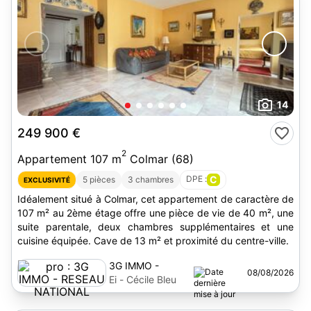
14
249 900 €
2
Appartement 107 m
Colmar (68)
DPE :
C
5 pièces
3 chambres
EXCLUSIVITÉ
Idéalement situé à Colmar, cet appartement de caractère de
107 m² au 2ème étage offre une pièce de vie de 40 m², une
suite parentale, deux chambres supplémentaires et une
cuisine équipée. Cave de 13 m² et proximité du centre-ville.
3G IMMO -
08/08/2026
RESEAU
Ei - Cécile Bleu
NATIONAL