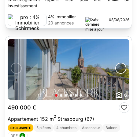
investissement.
4% Immobilier
08/08/2026
Schirmeck
20 annonces
6
490 000 €
2
Appartement 152 m
Strasbourg (67)
5 pièces
4 chambres
Ascenseur
Balcon
EXCLUSIVITÉ
DPE :
A