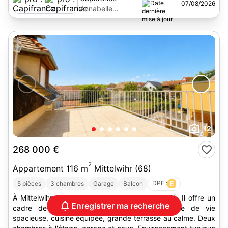
07/08/2026
Annabelle
Wettstein
12
268 000 €
2
Appartement 116 m
Mittelwihr (68)
DPE :
E
5 pièces
3 chambres
Garage
Balcon
À Mittelwihr, appartement en duplex de 116 m². Il offre un
Enregistrer ma recherche
cadre de vie lumineux avec charme : pièce de vie
spacieuse, cuisine équipée, grande terrasse au calme. Deux