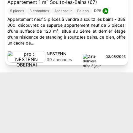
Appartement 1 m
Soultz-les-Bains (67)
DPE :
A
5 pièces
3 chambres
Ascenseur
Balcon
Appartement neuf 5 pièces à vendre à soultz les bains - 389
000. découvrez ce superbe appartement neuf de 5 pièces,
d'une surface de 120 m², situé au 2ème et dernier étage
d'une résidence de standing à soultz les bains. ce bien, offre
un cadre de...
NESTENN
08/08/2026
OBERNAI
39 annonces