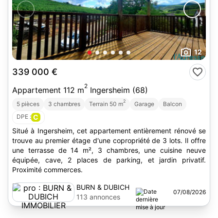
12
339 000 €
2
Appartement 112 m
Ingersheim (68)
2
5 pièces
3 chambres
Terrain 50 m
Garage
Balcon
DPE :
C
Situé à Ingersheim, cet appartement entièrement rénové se
trouve au premier étage d'une copropriété de 3 lots. Il offre
une terrasse de 14 m², 3 chambres, une cuisine neuve
équipée, cave, 2 places de parking, et jardin privatif.
Proximité commerces.
BURN & DUBICH
07/08/2026
IMMOBILIER
113 annonces