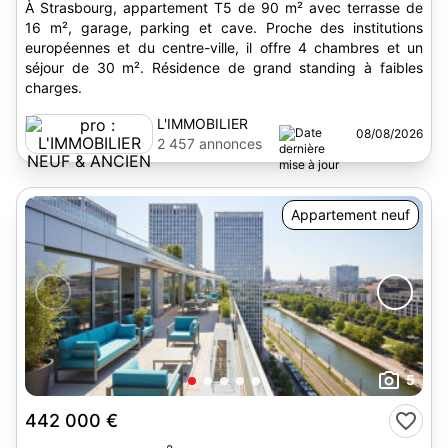
À Strasbourg, appartement T5 de 90 m² avec terrasse de
16 m², garage, parking et cave. Proche des institutions
européennes et du centre-ville, il offre 4 chambres et un
séjour de 30 m². Résidence de grand standing à faibles
charges.
L'IMMOBILIER
08/08/2026
NEUF & ANCIEN
2 457 annonces
Appartement neuf
5
442 000 €