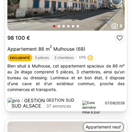
8
98 100 €
2
Appartement 86 m
Mulhouse (68)
DPE :
E
5 pièces
3 chambres
EXCLUSIVITÉ
Bien situé à Mulhouse, cet appartement spacieux de 86 m²
au 2e étage comprend 5 pièces, 3 chambres, ainsi qu'un
bureau ou dressing. Lumineux et en bon état, il dispose
d'une cave et d'un extérieur commun, proche des
commerces et transports.
GESTION SUD
07/08/2026
ALSACE
37 annonces
Appartement neuf