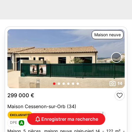
Maison neuve
14
299 000 €
Maison Cessenon-sur-Orb (34)
2
5 pièces
3 chambres
Terrain 420 m
EXCLUSIVITÉ
Enregistrer ma recherche
DPE :
A
Maison 5 pièces. maison neuve plain-pied t4 - 122 m² -