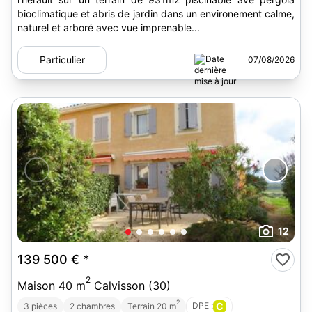
bioclimatique et abris de jardin dans un environement calme,
naturel et arboré avec vue imprenable...
Particulier
07/08/2026
12
139 500 €
*
2
Maison 40 m
Calvisson (30)
2
DPE :
C
3 pièces
2 chambres
Terrain 20 m