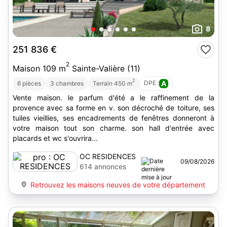
8
251 836 €
2
Maison 109 m
Sainte-Valière (11)
2
DPE :
A
6 pièces
3 chambres
Terrain 450 m
Vente maison. le parfum d'été a le raffinement de la
provence avec sa forme en v. son décroché de toiture, ses
tuiles vieillies, ses encadrements de fenêtres donneront à
votre maison tout son charme. son hall d'entrée avec
placards et wc s'ouvrira...
OC RESIDENCES
09/08/2026
614 annonces
Retrouvez les maisons neuves de votre département