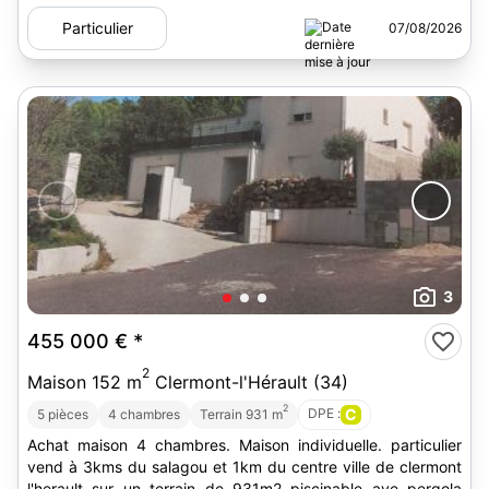
Particulier
07/08/2026
3
455 000 €
*
2
Maison 152 m
Clermont-l'Hérault (34)
2
DPE :
C
5 pièces
4 chambres
Terrain 931 m
Achat maison 4 chambres. Maison individuelle. particulier
vend à 3kms du salagou et 1km du centre ville de clermont
l'herault sur un terrain de 931m2 piscinable ave pergola