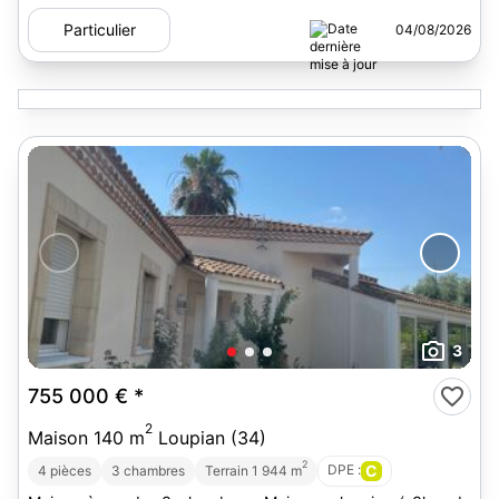
Particulier
04/08/2026
3
755 000 €
*
2
Maison 140 m
Loupian (34)
2
DPE :
C
4 pièces
3 chambres
Terrain 1 944 m