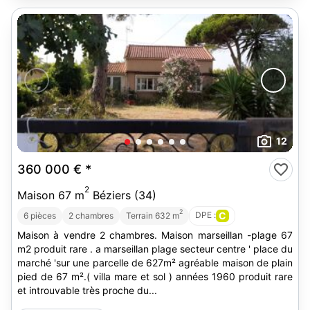
12
360 000 €
*
2
Maison 67 m
Béziers (34)
2
DPE :
C
6 pièces
2 chambres
Terrain 632 m
Maison à vendre 2 chambres. Maison marseillan -plage 67
m2 produit rare . a marseillan plage secteur centre ' place du
marché 'sur une parcelle de 627m² agréable maison de plain
pied de 67 m².( villa mare et sol ) années 1960 produit rare
et introuvable très proche du...