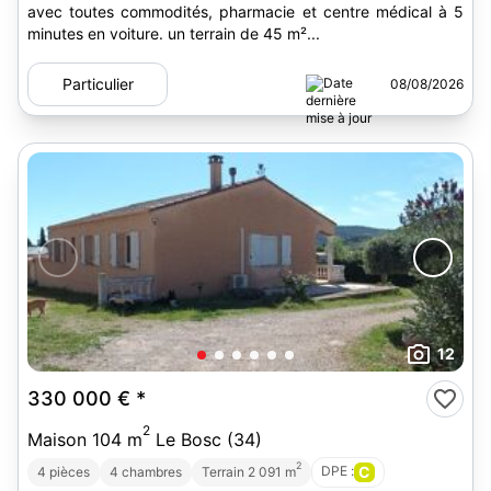
avec toutes commodités, pharmacie et centre médical à 5
minutes en voiture. un terrain de 45 m²...
Particulier
08/08/2026
12
330 000 €
*
2
Maison 104 m
Le Bosc (34)
2
DPE :
C
4 pièces
4 chambres
Terrain 2 091 m