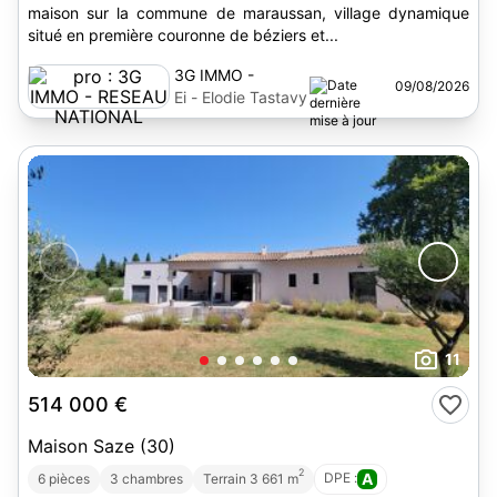
maison sur la commune de maraussan, village dynamique
situé en première couronne de béziers et...
3G IMMO -
09/08/2026
RESEAU
Ei - Elodie Tastavy
NATIONAL
11
514 000 €
Maison Saze (30)
2
DPE :
A
6 pièces
3 chambres
Terrain 3 661 m