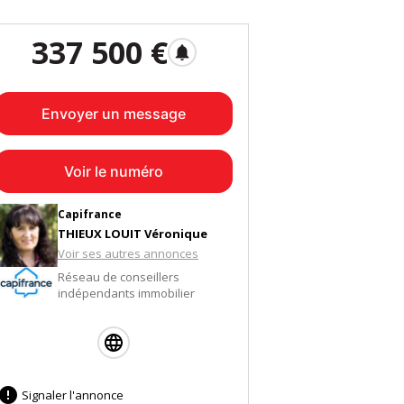
337 500 €
notifications
Envoyer un message
Voir le numéro
Capifrance
THIEUX LOUIT Véronique
Voir ses autres annonces
Réseau de conseillers
indépendants immobilier

Signaler l'annonce