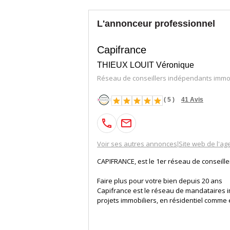
L'annonceur professionnel
Capifrance
THIEUX LOUIT Véronique
Réseau de conseillers indépendants immob
(
5
)
41
Avis
Voir ses autres annonces
Site web de l'ag
|
CAPIFRANCE, est le 1er réseau de conseill
Faire plus pour votre bien depuis 20 ans
Capifrance est le réseau de mandataires i
projets immobiliers, en résidentiel comme
La volonté de Capifrance est d'accompagne