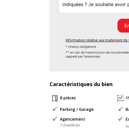
À l'extérieur, le jardin a été soigneuseme
un bassin en pierres avec des carpes, a
agréable bruit de cascade. Quelques travaux
villa très confortable.
Information relative aux traitement d
À moins d'un kilomètre des premiers comme
* champ obligatoire
** en cas de transmission de coordonnée
cette propriété est idéale pour une vie de fa
rappelé par l'annonceur.
Pour toute question ou pour demander une
honoraires sont à la charge du vendeur.
Caractéristiques du bien
Les informations sur les risques auxquels
www. georisques. gouv. fr.
8 pièces
1
Réseau Immobilier CAPIFRANCE - Votre 
Parking / Garage
B
Véronique THIEUX LOUIT Entrepreneur Indi
Agencement
E
7 chambres
Su