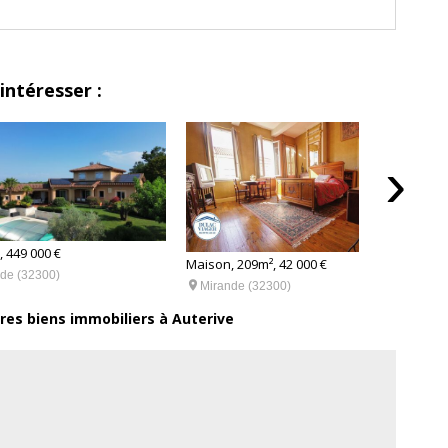
vers une offre de services complète. Son réseau de conseillers
excellence et de haute performance quotidienne qui se traduit
% en 2022, et ce, depuis 5 années consécutives.
intéresser :
›
 449 000 €
Maison, 209m², 42 000 €
Maiso
de (32300)


Mirande (32300)
Mi
tres biens immobiliers à Auterive