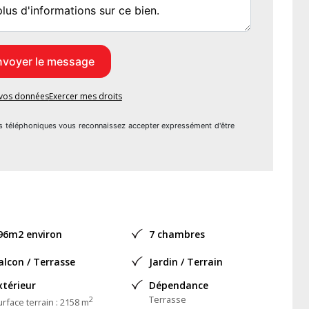
nt aménagé avec des arbres, dont deux magnifiques oliviers, et
grémenté de plusieurs systèmes de retour d'eau créant un
 extérieurs de finition peuvent s'envisager pour parfaire cette
e vos données
Exercer mes droits
rces et de l'école primaire, et à 6 km de tous les services,
s téléphoniques vous reconnaissez accepter expressément d'être
mille sereine.
 vidéo de présentation, n'hésitez pas à me contacter ! Les
 ce bien est exposé sont disponibles sur le site Géorisques :
96m2 environ
7 chambres
agent commercial (RSAC N°428 723 860 - Greffe de AUCH)
alcon / Terrasse
Jardin / Terrain
viduel - Réf.923794
xtérieur
Dépendance
Terrasse
2
rface terrain : 2158 m