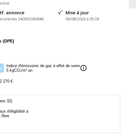
nique
iscine
éf. annonce
Mise à jour
aruVendu 340933383848
06/08/2026 à 05:28
indépendant
e (DPE)
Indice d'émissions de gaz à effet de serre
info
A
5 kgCO₂/m².an
2 270 €
ers 32)
aux d'éligibilité à
a fibre