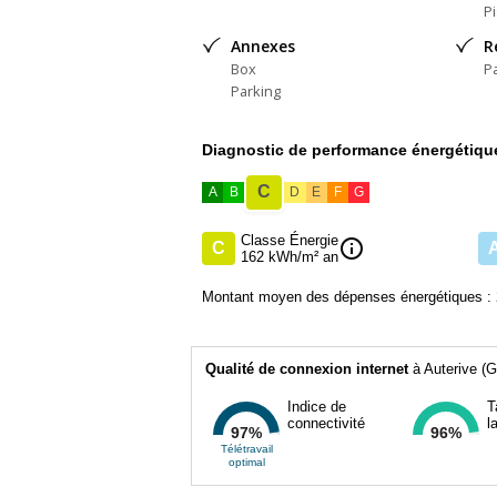
Nom du négociateur : THIEUX LOUIT Véro
P
Annexes
R
Honoraires à la charge du Vendeur
Box
P
Statut du négociateur : agent commercial 
Parking
Diagnostic de performance énergétiqu
C
A
B
D
E
F
G
Classe Énergie
info
C
162 kWh/m² an
Montant moyen des dépenses énergétiques : 
Qualité de connexion internet
à Auterive (G
Indice de
T
connectivité
l
97%
96%
Télétravail
optimal