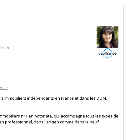
ilier
ence
ers immobiliers indépendants en France et dans les DOM.
mmobiliers n°1 en notoriété, qui accompagne tous les types de
 en professionnel, dans l'ancien comme dans le neuf.
r ses clients tout au long de leur vie immobilière (location,