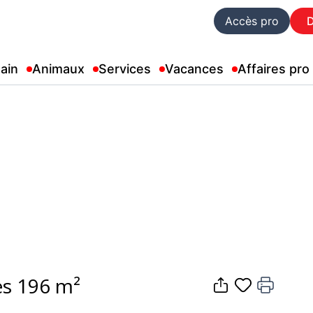
Accès pro
ain
Animaux
Services
Vacances
Affaires pro
es 196 m²