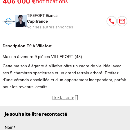
406 000 €
notifications
TIREFORT Bianca
Capifrance
Voir ses autres annonces
Description T9 à Villefort
Maison à vendre 9 pièces VILLEFORT (48)
Cette maison élégante à Villefort offre un cadre de vie idéal avec
ses 5 chambres spacieuses et un grand terrain arboré. Profitez
d'une véranda ensoleillée et d'un appartement indépendant, parfait
pour les revenus locatifs.

Lire la suite
Située dans un environnement privilégié avec un terrain arboré de
960 m², cette belle propriété offre un cadre de vie idéal. Proche du
Je souhaite être recontacté
centre du village avec de nombreux commerces. Villefort et ses
environs offrent une multitude d'activités, allant des explorations de
Nom*