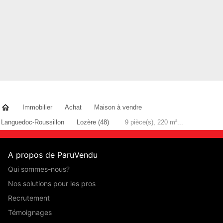
Immobilier
Achat
Maison à vendre
Languedoc-Roussillon
Lozère (48)
9 pièce(s), 220 m²...
A propos de ParuVendu
Qui sommes-nous?
Nos solutions pour les pros
Recrutement
Témoignages