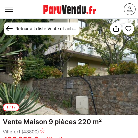
Retour à la liste Vente et achat maison Villefort
1
/
17
Vente Maison 9 pièces 220 m²
Villefort (48800)