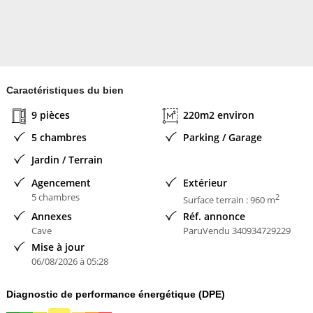
Profession libérale
Chambres d'hôtes
Grande famille
Caractéristiques du bien
9 pièces
220m2 environ
Ce bienallie confort, luminosité, dans un environnement calme et
verdoyant.
5 chambres
Parking / Garage
Jardin / Terrain
Chaudière individuelle au fioul
Agencement
Extérieur
5 chambres
2
En résumé, cette maison respire la simplicité sophistiquée, la
Surface terrain : 960 m
qualité des matériaux et une harmonie qui invite à la détente et à
Annexes
Réf. annonce
Cave
ParuVendu 340934729229
l'admiration.
Mise à jour
06/08/2026 à 05:28
Les honoraires sont à la charge du vendeur.
Diagnostic de performance énergétique (DPE)
Les informations sur les risques auxquels ce bien est exposé sont