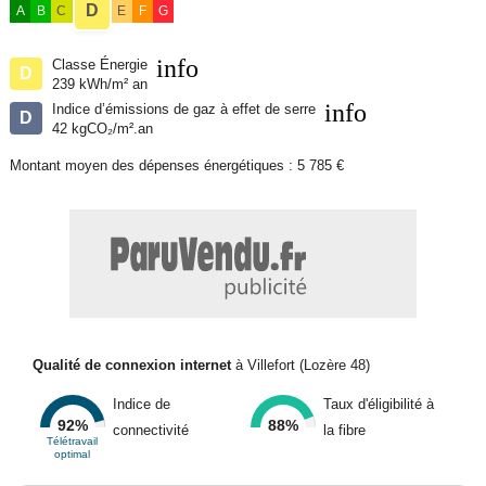
disponibles sur le site Géorisques : www. georisques. gouv. fr.
D
A
B
C
E
F
G
Réseau Immobilier CAPIFRANCE - Votre agent commercial (RSAC
info
Classe Énergie
D
N°851 485 938 - Greffe de MENDE) Bianca TIREFORT
239 kWh/m² an
info
Entrepreneur Individuel - Réf.926587
Indice d’émissions de gaz à effet de serre
D
42 kgCO₂/m².an
Nom du négociateur : TIREFORT Bianca
Montant moyen des dépenses énergétiques : 5 785 €
Honoraires à la charge du Vendeur
Statut du négociateur : agent commercial indépendant
Contacter l'annonceur
Capifrance
Qualité de connexion internet
à Villefort (Lozère 48)
Indice de
Taux d'éligibilité à
92%
88%
connectivité
la fibre
Télétravail
optimal