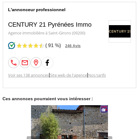
L'annonceur professionnel
CENTURY 21 Pyrénées Immo
Agence immobilière à Saint-Girons (09200)
(
91
%)
246
Avis
Voir ses 138 annonces
|
Site web de l'agence
|
Nos tarifs
Ces annonces pourraient vous intéresser :