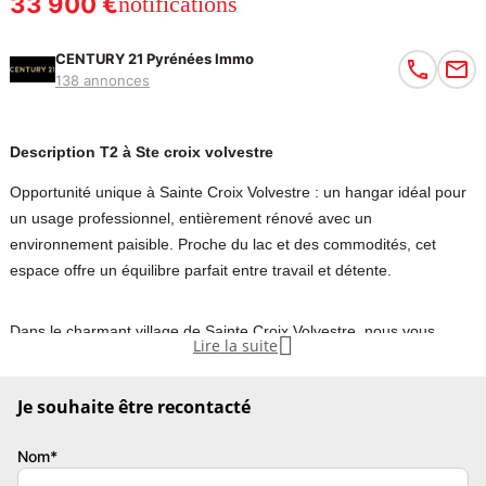
33 900 €
notifications
CENTURY 21 Pyrénées Immo
138 annonces
Description T2 à Ste croix volvestre
Opportunité unique à Sainte Croix Volvestre : un hangar idéal pour
un usage professionnel, entièrement rénové avec un
environnement paisible. Proche du lac et des commodités, cet
espace offre un équilibre parfait entre travail et détente.
Dans le charmant village de Sainte Croix Volvestre, nous vous

Lire la suite
proposons un hangar idéal pour un usage professionnel, proche du
lac. Ce bien, présente une opportunité unique pour ceux qui
Je souhaite être recontacté
cherchent un espace de stockage ou un local professionnel dans
un environnement calme et pittoresque. Une partie de la toiture a
Nom*
été entièrement refaite en 2024.