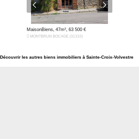
€
MaisonBiens, 47m², 63 500 €
MaisonBien


MONTBRUN BOCAGE (31310)
CAZERES (
Découvrir les autres biens immobiliers à Sainte-Croix-Volvestre