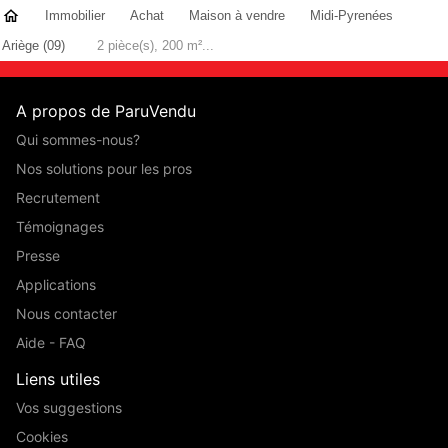
Immobilier
Achat
Maison à vendre
Midi-Pyrenées
Ariège (09)
2 pièce(s), 200 m²...
A propos de ParuVendu
Qui sommes-nous?
Nos solutions pour les pros
Recrutement
Témoignages
Presse
Applications
Nous contacter
Aide - FAQ
Liens utiles
Vos suggestions
Cookies