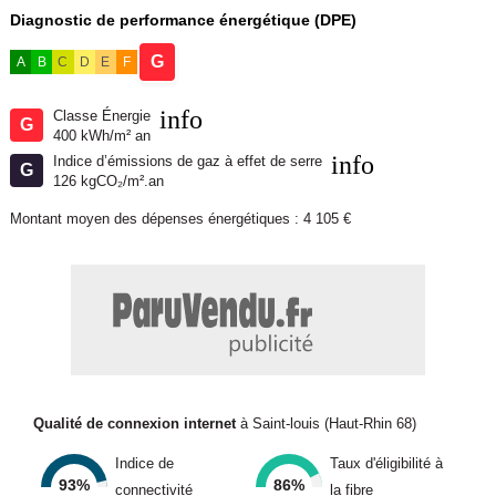
Diagnostic de performance énergétique (DPE)
G
A
B
C
D
E
F
info
Classe Énergie
G
400 kWh/m² an
info
Indice d’émissions de gaz à effet de serre
G
126 kgCO₂/m².an
Montant moyen des dépenses énergétiques : 4 105 €
Qualité de connexion internet
à Saint-louis (Haut-Rhin 68)
Indice de
Taux d'éligibilité à
93%
86%
connectivité
la fibre