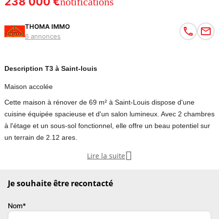
238 000 €
notifications
THOMA IMMO
6 annonces
Description T3 à Saint-louis
Maison accolée
Cette maison à rénover de 69 m² à Saint-Louis dispose d'une
cuisine équipée spacieuse et d'un salon lumineux. Avec 2 chambres
à l'étage et un sous-sol fonctionnel, elle offre un beau potentiel sur
un terrain de 2.12 ares.

Lire la suite
Proche du centre de Saint-Louis et de l'axe autoroutier se dévoile
cette maison accolée de 69 m² de 1954 à rénover.
Je souhaite être recontacté
L'entrée nous invite vers la cuisine équipée assez spacieuse pour
Nom*
accueillir un coin repas et avec accès au sous-sol.