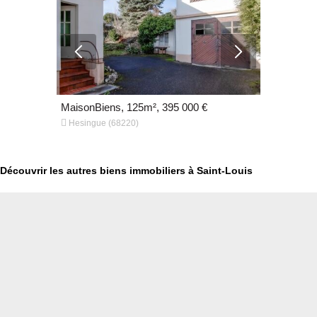
€
MaisonBiens, 125m², 395 000 €
MaisonBien


Hesingue (68220)
Rantzwiller
Découvrir les autres biens immobiliers à Saint-Louis
€