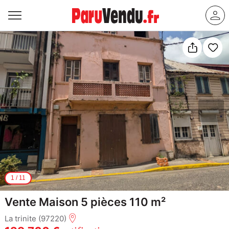
1
/
11
Vente Maison 5 pièces 110 m²
La trinite (97220)