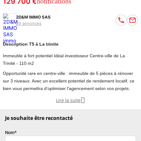
129 700 €
notifications
2D&M IMMO SAS
29 annonces
Description T5 à La trinite
Immeuble à fort potentiel Idéal investisseur Centre-ville de La
Trinité - 110 m2
Opportunité rare en centre-ville : immeuble de 5 pièces à rénover
sur 3 niveaux. Avec un excellent potentiel de rendement locatif, ce
bien vous permettra d'optimiser l'agencement selon vos projets.

Lire la suite
Opportunité rare en plein centre-ville de La Trinité : immeuble sur
trois niveaux à rénover, offrant un excellent potentiel de valorisation
Je souhaite être recontacté
et de rendement locatif.
Le rez-de-chaussée comprend un salon, une salle à manger, une
Nom*
cuisine et une cour intérieure avec WC.