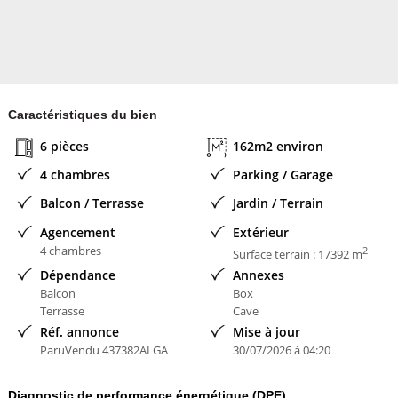
- Une cuisine d'été équipée de 38 m² (eau chaude, eau froide, gaz
de ville), idéale pour recevoir famille et amis, et pouvant être
facilement transformée en appartement
- Une chaufferie de 15 m² avec évier
Caractéristiques du bien
6 pièces
162m2 environ
- Une cave à vin de 14 m²
4 chambres
Parking / Garage
- Une zone de rangement de 26 m²
Balcon / Terrasse
Jardin / Terrain
- Les extérieurs : un cadre exceptionnel :
Agencement
Extérieur
4 chambres
2
Surface terrain : 17392 m
- Terrasse ensoleillée avec spa abrité
Dépendance
Annexes
Balcon
Box
Terrasse
Cave
- Coin barbecue en dur avec évier et arrivée d'eau
Réf. annonce
Mise à jour
ParuVendu 437382ALGA
30/07/2026 à 04:20
- Grand jardin paysagé, potager et terrain piscinable
Diagnostic de performance énergétique (DPE)