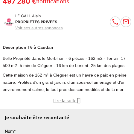
497 280 €
notifications
LE GALL Alain
PROPRIETES PRIVEES
Voir ses autres annonces
Description T6 à Caudan
Belle Propriété dans le Morbihan - 6 pièces - 162 m2 - Terrain 17
500 m2 -5 min de Cléguer - 16 km de Lorient- 25 km des plages
Cette maison de 162 m² à Cleguer est un havre de paix en pleine
nature. Profitez d'un grand jardin, d'un sous-sol aménagé et d'un
environnement calme, le tout près des commodités et de la mer.

Lire la suite
Si vous recherchez la nature, l'espace, tout en restant à proximité
immédiate des commodités, cette propriété est faite pour vous.
Je souhaite être recontacté
Découvrez cette magnifique maison de 162 m² habitables à
Nom*