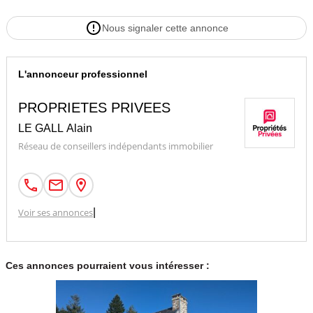
- Les atouts supplémentaires :
Nous signaler cette annonce
- Fibre
L'annonceur professionnel
- Tout-à-l'égout
PROPRIETES PRIVEES
- Chauffage au gaz de ville avec chaudière à condensation
LE GALL Alain
- Cheminée avec insert
Réseau de conseillers indépendants immobilier
- Maison bien isolée thermiquement
- Huisseries récentes
Voir ses annonces
|
- Toiture en bon état, en ardoises naturelles avec crochets inox
Ces annonces pourraient vous intéresser :
- Aspiration centralisée
- Beaux volumes dans toute la maison