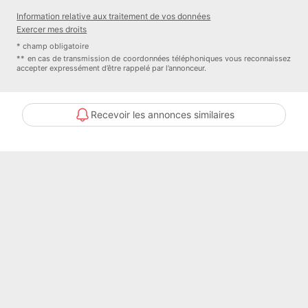
Information relative aux traitement de vos données
- A l'étage :
Exercer mes droits
* champ obligatoire
- 3 grandes chambres d'environ 15 m², toutes avec placards
** en cas de transmission de coordonnées téléphoniques vous reconnaissez
accepter expressément d’être rappelé par l’annonceur.
intégrés
Dont une chambre avec deux portes-fenêtres donnant accès à un
Recevoir les annonces similaires
balcon
- Une salle de bains avec baignoire balnéo
- Un WC indépendant
- 2 espaces de rangement type grenier d'environ 10 m²
- Sous-sol complet aménagé de 137 m², comprenant :
- 44 m² accessibles aux véhicules