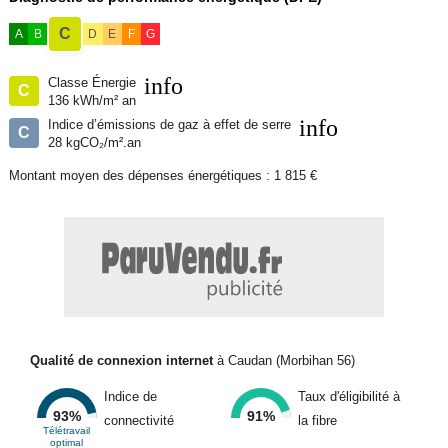
- Une partie du terrain est boisée
C
A
B
D
E
F
G
- Puit avec pompe de relevage
info
Classe Énergie
C
- Ruisseau en bordure de propriété, avec possibilité de créer un
136 kWh/m² an
info
étang
Indice d’émissions de gaz à effet de serre
C
28 kgCO₂/m².an
- 2 carports de 14 m² chacun
Montant moyen des dépenses énergétiques : 1 815 €
- 1 garage / hangar de 32 m², avec possibilité d'agrandissement
d'au moins 40 m²
- 1 chenil de 9 m²
- 2 grandes serres
Qualité de connexion internet
à Caudan (Morbihan 56)
- 2 abris fermés de 16,50 m² et 15 m², actuellement utilisés comme
Indice de
Taux d'éligibilité à
poulailler et bergerie
93%
91%
connectivité
la fibre
Télétravail
optimal