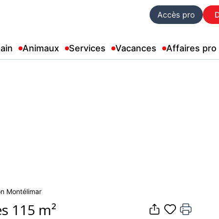
Accès pro
ain
Animaux
Services
Vacances
Affaires pro
son Montélimar
es 115 m²