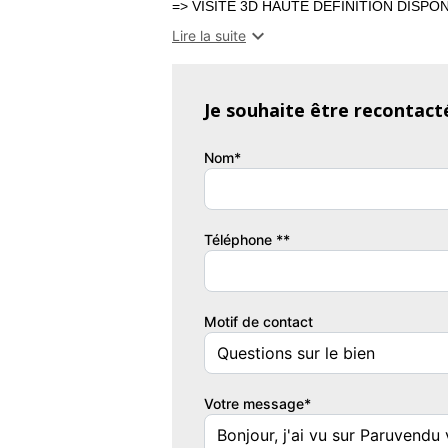
=> VISITE 3D HAUTE DÉFINITION DISP

Lire la suite
5000m² de terrain à moins de 400 000 euros
maison moderne avec un espace de vie sp
pour profiter du cadre extérieur, le tout à 
Je souhaite être recontact
vue sur les montagne de l'Ardèche.
Nom*
Exceptionnel par son terrain, unique par son
Contactez-moi pour en savoir plus et conna
Téléphone **
commerces !
La maison se compose d'une chambre en r
salle de bain, d'un WC séparés et d'une bu
Motif de contact
avec douche et lavabo, une pièce bureau
velux serait un plus).
Votre message*
Les + :