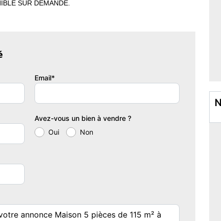
ONIBLE SUR DEMANDE.
 ? une opportunité introuvable sur le secteur ! Découvrez une
acieux et lumineux. Une grande terrasse avec cuisine d'été
proximité d'une zone boisée. Un terrain plat sans vis-à-vis avec
é
Email*
 prix !
N
itre le lieu exact de cette pépite !! A seulement 2mn de tous
Avez-vous un bien à vendre ?
Oui
Non
ez-de-chaussée, d'un salon/séjour/cuisine de 60m², d'une
anderie. A l'étage sous pente : dégagement, une suite de 27m²
 de 14m² pouvant être aménagée en chambre (création d'un