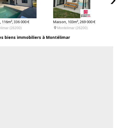
 116m², 336 000 €
Maison, 103m², 269 000 €
Maiso


limar (26200)
Montelimar (26200)
Mo
es biens immobiliers à Montélimar