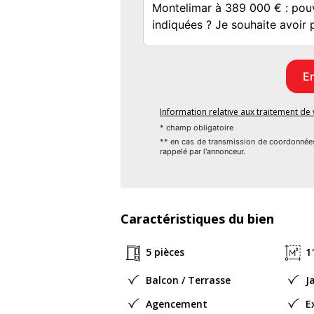
- Extension indépendante en bois avec clim e
- Terrain de pétanque. Puit sur la propriété.
- Rénovation totale en 2014 : agrandisseme
de chauffage, assainissement aux normes.
Information relative aux traitement d
Coté performance énergétique DPE C156 - A5 
* champ obligatoire
** en cas de transmission de coordonnée
rappelé par l'annonceur.
Prix : 389 000 euros (les honoraires sont à
Cette maison s'adresse avant tout aux pe
vivre enharmonie avec la nature, sans pour 
Caractéristiques du bien
dynamisme d'une ville comme Montélimar..
5 pièces
1
Contactez-moi : Stéphane LEGER, ou par co
Balcon / Terrasse
J
Selon l'article L.561.5 du Code Monétaire e
Agencement
E
d'une pièce d'identité vous sera demandée.