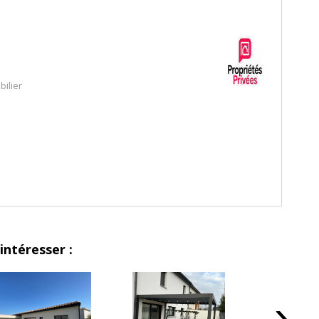
 ce bien est exposé sont disponibles sur le site Géorisques :
ilier
intéresser :
›