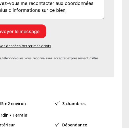
t toilettes.
 Four à bois.
nt étage, toiture, façades, isolation, menuiserie alu, système
e vos données
Exercer mes droits
: PAC air/air, insert bois, cumulus électrique.
s téléphoniques vous reconnaissez accepter expressément d'être
 la charge du vendeur)
rsonnes souhaitant un cadre vie apaisant, au calme, aimant
autant faire des concessions sur la proximité de ce qu'offre le
.
15m2 environ
3 chambres
urriel à
ardin / Terrain
t Financier, pour l'organisation de la visite, la présentation
xtérieur
Dépendance
 Cette vente est garantie 12 mois.