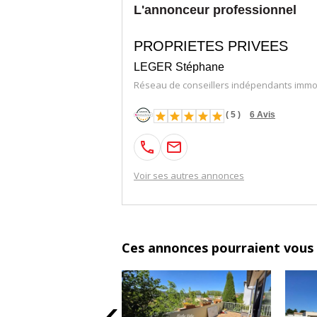
Les informations sur les risques auxquels
L'annonceur professionnel
www. georisques. gouv. fr
PROPRIETES PRIVEES
Nom du négociateur : LEGER Stéphane
LEGER Stéphane
Réseau de conseillers indépendants immob
Honoraires à la charge du Vendeur
(
5
)
6
Avis
Voir ses autres annonces
Ces annonces pourraient vous 
‹