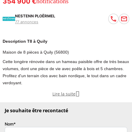
354 900 €
notifications
NESTENN PLOËRMEL
77 annonces
Description T8 à Quily
Maison de 8 pièces à Quily (56800)
Cette longère rénovée dans un hameau paisible offre de très beaux
volumes, dont une pièce de vie avec poêle à bois et 5 chambres.
Profitez d'un terrain clos avec bain nordique, le tout dans un cadre
verdoyant.

Lire la suite
Magnifique longère située dans un hameau verdoyant au calme,
cette maison de caractère est entièrement rénovée, elle comprend :
Je souhaite être recontacté
Pièce de vie lumineuse avec volume et poêle à bois, cuisine
aménagée et équipée , wc , salle d'eau et buanderie . A l'étage
Nom*
couloir desservant 5 magnifiques chambres , deux salles de bains