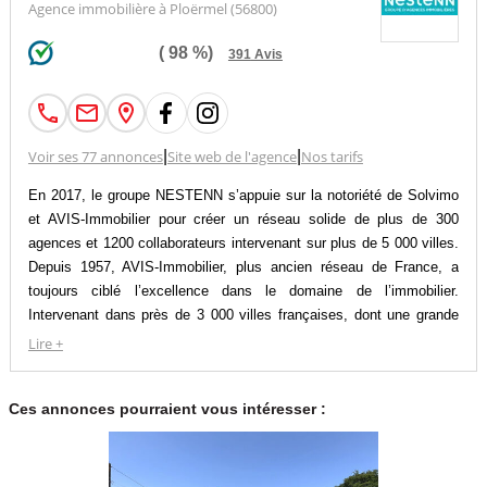
Agence immobilière à Ploërmel (56800)
(
98
%)
391
Avis
Voir ses 77 annonces
|
Site web de l'agence
|
Nos tarifs
En 2017, le groupe NESTENN s’appuie sur la notoriété de Solvimo
et AVIS-Immobilier pour créer un réseau solide de plus de 300
agences et 1200 collaborateurs intervenant sur plus de 5 000 villes.
Depuis 1957, AVIS-Immobilier, plus ancien réseau de France, a
toujours ciblé l’excellence dans le domaine de l’immobilier.
Intervenant dans près de 3 000 villes françaises, dont une grande
partie dans l’ouest du pays, le groupe est dévoué à la performance
Lire +
et à la qualité de ses prestations, et détient aujourd’hui 90 % de
recommandation client. Solvimo est quant à lui présent depuis 2001
Ces annonces pourraient vous intéresser :
sur le marché et intervient dans plus de 450 villes en France et à
l’étranger. Avec plus de 90% de recommandation client, le groupe
se positionne comme un acteur reconnu de la franchise grâce à son
savoir-faire et ses services de qualité.