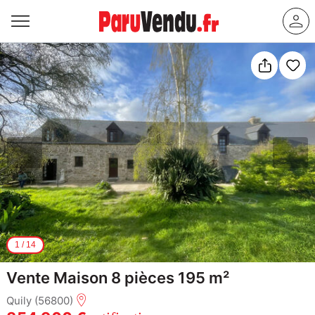
1
/
14
Vente Maison 8 pièces 195 m²
Quily (56800)