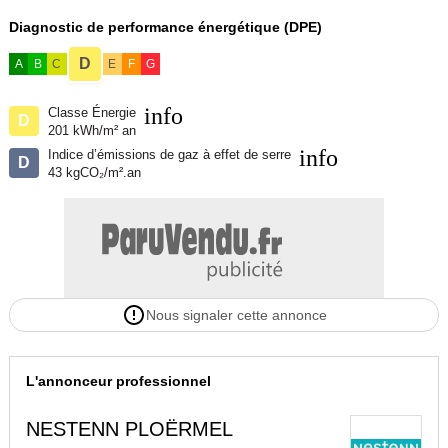
Diagnostic de performance énergétique (DPE)
D
A
B
C
E
F
G
info
Classe Énergie
D
201 kWh/m² an
info
Indice d’émissions de gaz à effet de serre
D
43 kgCO₂/m².an
Nous signaler cette annonce
L'annonceur professionnel
NESTENN PLOËRMEL