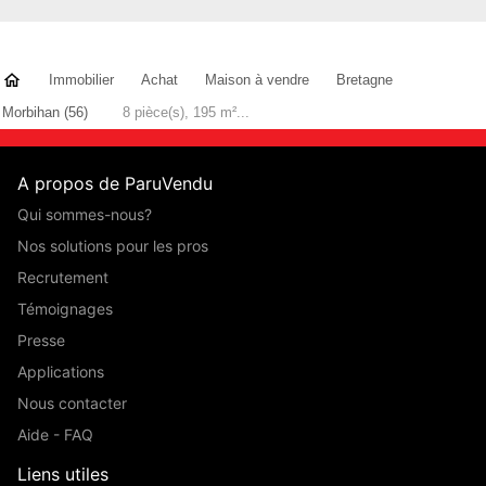
Immobilier
Achat
Maison à vendre
Bretagne
Morbihan (56)
8 pièce(s), 195 m²...
A propos de ParuVendu
Qui sommes-nous?
Nos solutions pour les pros
Recrutement
Témoignages
Presse
Applications
Nous contacter
Aide - FAQ
Liens utiles