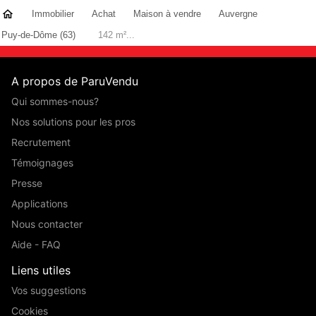
Immobilier
Achat
Maison à vendre
Auvergne
Puy-de-Dôme (63)
142 m²...
A propos de ParuVendu
Qui sommes-nous?
Nos solutions pour les pros
Recrutement
Témoignages
Presse
Applications
Nous contacter
Aide - FAQ
Liens utiles
Vos suggestions
Cookies