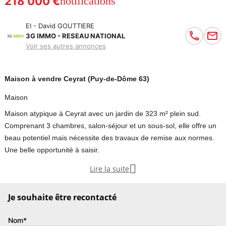
218 000 €
notifications
EI - David GOUTTIERE
3G IMMO - RESEAU NATIONAL
Voir ses autres annonces
Maison à vendre Ceyrat (Puy-de-Dôme 63)
Maison
Maison atypique à Ceyrat avec un jardin de 323 m² plein sud.
Comprenant 3 chambres, salon-séjour et un sous-sol, elle offre un
beau potentiel mais nécessite des travaux de remise aux normes.
Une belle opportunité à saisir.

Lire la suite
CEYRAT, au coeur du bourg de Boisséjour, maison atypique sur son
jardin de 323 m² plein sud, comprenant coin cuisine sur terrasse,
Je souhaite être recontacté
salon-séjour, 3 chambres, salle de bains, wc, sous-sol avec garage,
cave et atelier, chauffage gaz, double vitrage récent, prévoir
Nom*