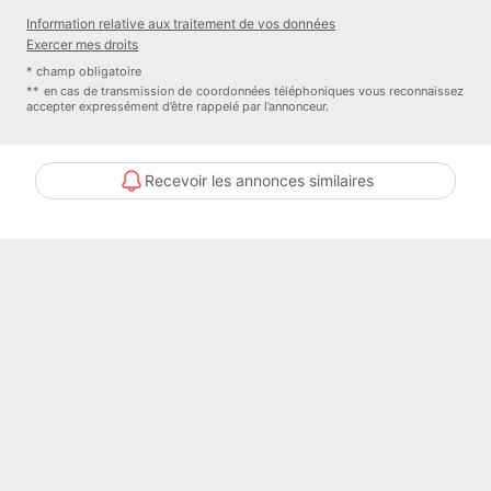
Précision localisation : 1679
Information relative aux traitement de vos données
Honoraires à la charge de l'acquéreur
Exercer mes droits
Pourcentage des Honoraires à la charge de l'Acquéreur : 8000 %
* champ obligatoire
** en cas de transmission de coordonnées téléphoniques vous reconnaissez
Bien En copropriété : NON
accepter expressément d’être rappelé par l’annonceur.
Contacter l'annonceur
Recevoir les annonces similaires
3G IMMO - RESEAU NATIONAL