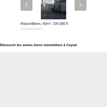
MaisonBiens, 60m², 105 000 €
MaisonBien


Ceyrat (63122)
Clermont F
Découvrir les autres biens immobiliers à Ceyrat