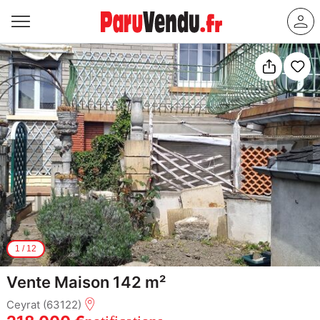
1
/
12
Vente Maison 142 m²
Ceyrat (63122)