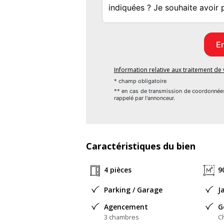
Les informations sur les risques auxquels
www.georisques.gouv.fr
Prix de vente : 215 000 €
Honoraires charge vendeur
Information relative aux traitement d
Contactez votre conseiller SAFTI : Lori
* champ obligatoire
** en cas de transmission de coordonnée
BREST sous le numéro 828937920
rappelé par l'annonceur.
Surface terrain : 504 mÂ².
Honoraires à la charge du Vendeur
Caractéristiques du bien
Bien En copropriété : NON
4 pièces
9
Parking / Garage
J
Agencement
G
3 chambres
Ch