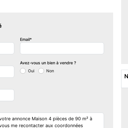
 compose de 3 chambres, dont une au rez-de-chaussée, ainsi
e vie de plain-pied. À l'étage, vous découvrirez deux chambres
alle de bain. De nombreux espaces de rangement viennent
au quotidien. Visite virtuelle disponible !
é
nstitue un véritable espace de vie supplémentaire, idéal pour
Email*
 de l'année.
e 500 m² vous permettra de profiter pleinement des beaux jours
Avez-vous un bien à vendre ?
rvé.
Oui
Non
N
n espace de stationnement sécurisé ainsi qu'un potentiel de
offrent également un espace supplémentaire pouvant être
otentiel, cette maison saura séduire les familles en quête de
imité des commodités et des services essentiels.