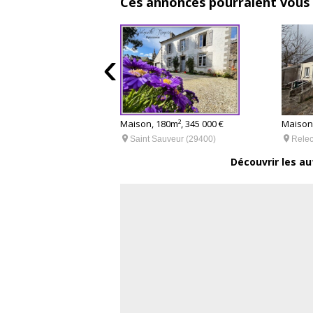
Ces annonces pourraient vous 
‹
21m², 259 000 €
Maison, 180m², 345 000 €
Maison,


enter (29400)
Saint Sauveur (29400)
Relec
Découvrir les au