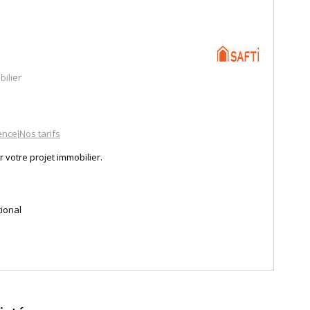
ilier
ence
Nos tarifs
|
 votre projet immobilier.
tional
France seront vos interlocuteurs privilégiés pour un suivi
votre projet.
iliers selon sondage IFOP