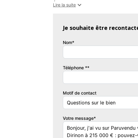
Édifiée sur un sous-sol complet, elle se

Lire la suite
qu'une salle d'eau permettant une véritabl
supplémentaires ainsi qu'une grande s
compléter l'ensemble pour un confort optimal 
Je souhaite être recontact
La lumineuse véranda exposée plein sud co
Nom*
profiter de la lumière naturelle tout au long
À l'extérieur, un terrain arboré de plus d
Téléphone **
dans un environnement verdoyant et prése
Le sous-sol comprend un garage, offrant u
rangement supplémentaire. Les combles 
Motif de contact
aménagé selon vos besoins.
Fonctionnelle, chaleureuse et pleine de p
Votre message*
tranquillité, tout en bénéficiant de la prox
Une opportunité à découvrir sans tarder !