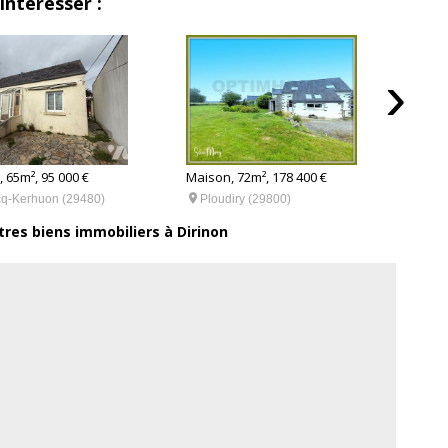
intéresser :
›
 65m², 95 000 €
Maison, 72m², 178 400 €
Maiso


q-Kerhuon (29480)
Ploudiry (29800)
Plo
tres biens immobiliers à Dirinon