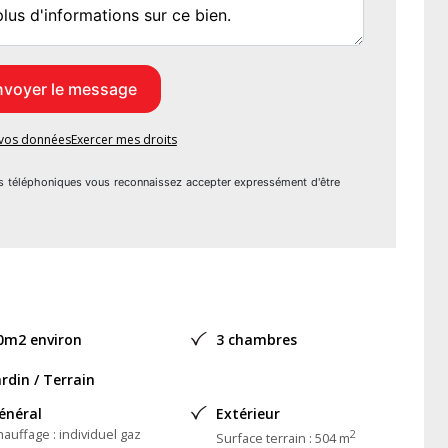
 ce bien est exposé sont disponibles sur le site Géorisques :
e vos données
Exercer mes droits
ane HERRY - EI - Agent commercial immatriculé au RSAC de
s téléphoniques vous reconnaissez accepter expressément d'être
0m2 environ
3 chambres
ardin / Terrain
énéral
Extérieur
auffage : individuel gaz
2
Surface terrain : 504 m