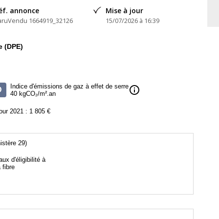
éf. annonce
Mise à jour
aruVendu 1664919_32126
15/07/2026 à 16:39
e (DPE)
Indice d'émissions de gaz à effet de serre
info
D
40 kgCO₂/m².an
ur 2021 : 1 805 €
istère 29)
aux d'éligibilité à
a fibre