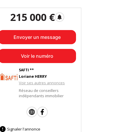
215 000 €
notifications
Envoyer un message
Voir le numéro
SAFTI **
Loriane HERRY
Voir ses autres annonces
Réseau de conseillers
indépendants immobilier

Signaler l'annonce