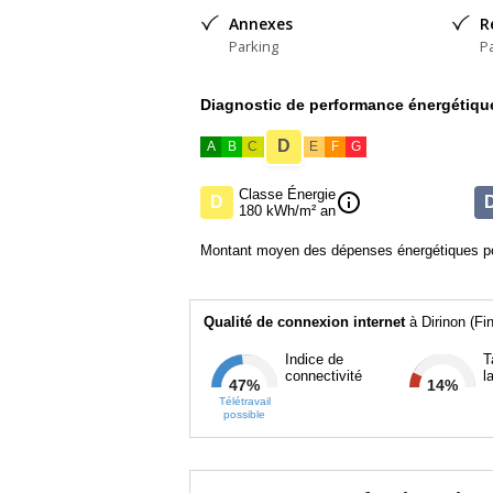
Annexes
R
Parking
P
Diagnostic de performance énergétiqu
D
A
B
C
E
F
G
Classe Énergie
info
D
180 kWh/m² an
Montant moyen des dépenses énergétiques po
Qualité de connexion internet
à Dirinon (Fin
Indice de
T
connectivité
l
47%
14%
Télétravail
possible