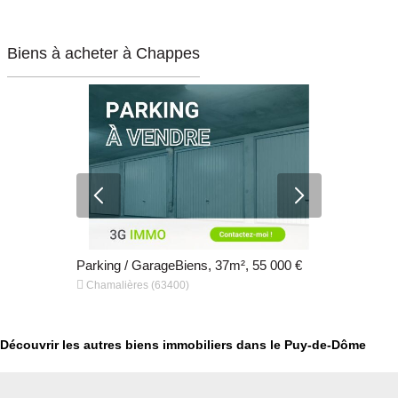
Biens à acheter à Chappes
€
Parking / GarageBiens, 37m², 55 000 €
TerrainBie


Chamalières (63400)
ORLEAT (6
Découvrir les autres biens immobiliers dans le Puy-de-Dôme