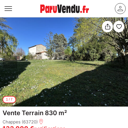
1
/
7
Vente Terrain 830 m²
Chappes (63720)