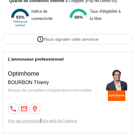
Qualité de connexion internet
à Chappes (Puy-de-Dôme 63)
Indice de
Taux d'éligibilité à
93%
88%
connectivité
la fibre
Télétravail
optimal
Nous signaler cette annonce
L'annonceur professionnel
Optimhome
BOURBON Thierry
Réseau de conseillers indépendants immobilier
Voir ses annonces
|
Site web de l'agence