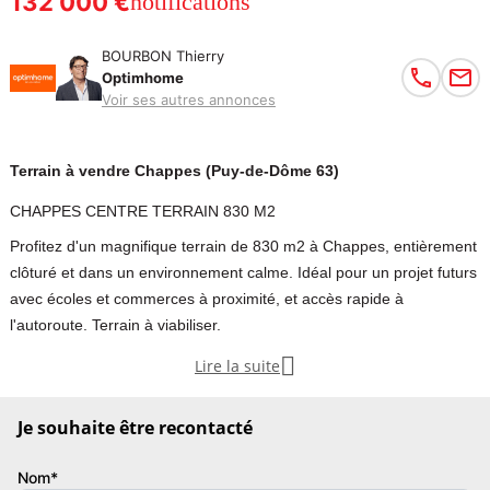
132 000 €
notifications
BOURBON Thierry
Optimhome
Voir ses autres annonces
Terrain à vendre Chappes (Puy-de-Dôme 63)
CHAPPES CENTRE TERRAIN 830 M2
Profitez d'un magnifique terrain de 830 m2 à Chappes, entièrement
clôturé et dans un environnement calme. Idéal pour un projet futurs
avec écoles et commerces à proximité, et accès rapide à
l'autoroute. Terrain à viabiliser.

Lire la suite
CHAPPES CENTRE magnifique terrain de 830 m2 entièrement
clôturé - Certificat d'urbanisme:OK - Terrain à viabiliser ( tout passe
Je souhaite être recontacté
en bordure) - Environnement calme et arboré - Proche des écoles
et des commerces - 10 mn de l'autoroute et Riom - 20 mn de
Nom*