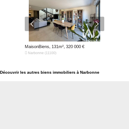
MaisonBiens, 131m², 320 000 €
MaisonBien


Narbonne (11100)
Narbonne (
Découvrir les autres biens immobiliers à Narbonne
€