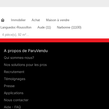
Immobilier
Achat
Maison à vendre
Languedoc-Roussillon
Aude (11)
Narbonne (11100)
4 pièce(s), 92 m²...
A propos de ParuVendu
Qui sommes-nous?
Nos solutions pour les pros
Recrutement
Témoignages
Presse
Applications
Nous contacter
Aide - FAQ