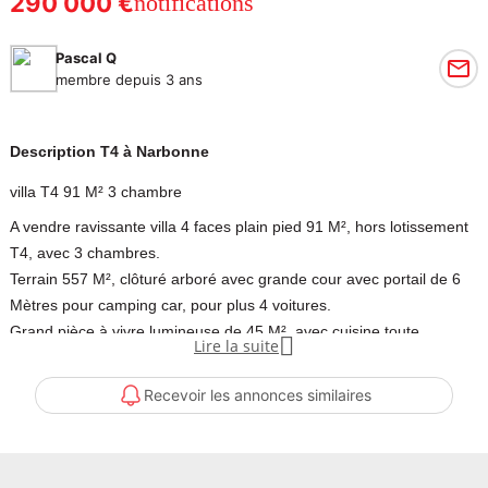
290 000 €
notifications
Pascal Q
membre depuis 3 ans
Description T4 à Narbonne
villa T4 91 M² 3 chambre
A vendre ravissante villa 4 faces plain pied 91 M², hors lotissement
T4, avec 3 chambres.
Terrain 557 M², clôturé arboré avec grande cour avec portail de 6
Mètres pour camping car, pour plus 4 voitures.
Grand pièce à vivre lumineuse de 45 M², avec cuisine toute

Lire la suite
équipée ouverte donnant sur le jardin et une terrasse de 20 M², en
lames composite avec pergola.
Recevoir les annonces similaires
Grande salle de bain avec double vasque et baignoire balnéo,
douche à italienne récente 2020.
Maison équipé de climatisation gainable réversible régulé dans