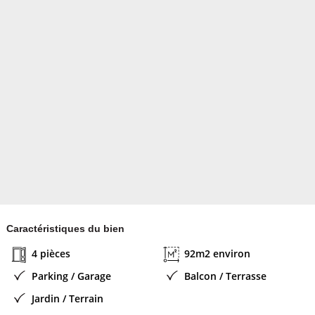
chaque pièce.
Panneau photovoltaïque, chauffe eau économique. Alarme.
Cette habitation comprend un garage de 18 M².
Jardin entièrement terminé avec coin repas à l'ombre, avec
gloriette, et une pergola pour mettre un véhicule à l'ombre.
Situé dans un village du Minervois, dans une impasse calme avec
vue sur les Pyrénées, à 20 kms de Narbonne, proche de toute
commodité, épicerie, école, grande surface.
AGENCE S'ABSTENIR
Contacter l'annonceur
Pascal Q
- membre depuis 3 ans
Caractéristiques du bien
4 pièces
92m2 environ
Parking / Garage
Balcon / Terrasse
Jardin / Terrain