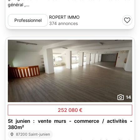
général ,...
ROPERT IMMO
Professionnel
374 annonces
14
252 080 €
St junien : vente murs - commerce / activitès -
380m²
87200 Saint-junien