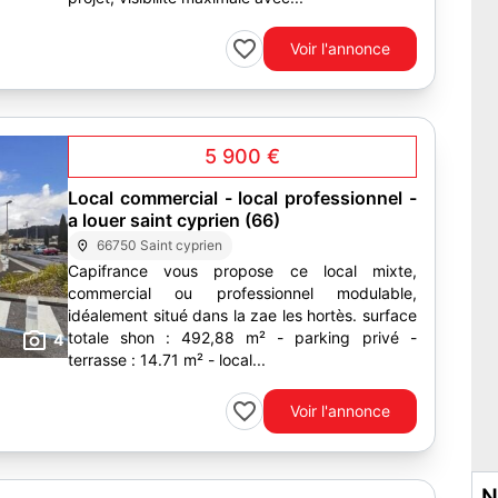
Voir l'annonce
5 900 €
Local commercial - local professionnel -
a louer saint cyprien (66)
66750 Saint cyprien
Capifrance vous propose ce local mixte,
commercial ou professionnel modulable,
idéalement situé dans la zae les hortès. surface
totale shon : 492,88 m² - parking privé -
4
terrasse : 14.71 m² - local...
Voir l'annonce
N