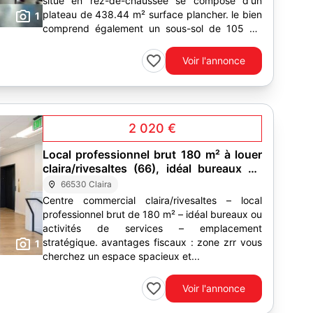
situé en rez-de-chaussée se compose d'un
plateau de 438.44 m² surface plancher. le bien
1
comprend également un sous-sol de 105 m²
utilisable comme...
Voir l'annonce
2 020 €
Local professionnel brut 180 m² à louer
claira/rivesaltes (66), idéal bureaux ou
activités de services
66530 Claira
Centre commercial claira/rivesaltes – local
professionnel brut de 180 m² – idéal bureaux ou
activités de services – emplacement
stratégique. avantages fiscaux : zone zrr vous
1
cherchez un espace spacieux et...
Voir l'annonce