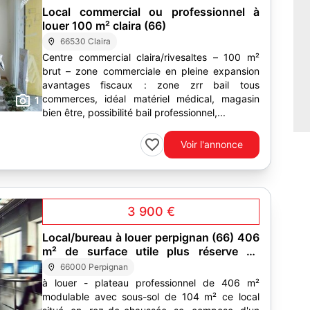
Local commercial ou professionnel à
louer 100 m² claira (66)
66530 Claira
Centre commercial claira/rivesaltes – 100 m²
brut – zone commerciale en pleine expansion
avantages fiscaux : zone zrr bail tous
commerces, idéal matériel médical, magasin
1
bien être, possibilité bail professionnel,...
Voir l'annonce
3 900 €
Local/bureau à louer perpignan (66) 406
m² de surface utile plus réserve de
104m²
66000 Perpignan
à louer - plateau professionnel de 406 m²
modulable avec sous-sol de 104 m² ce local