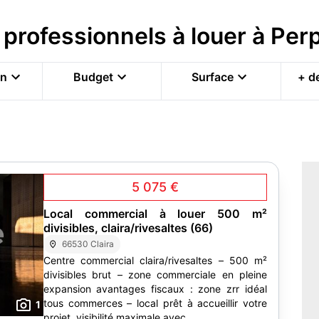
 professionnels à louer à Pe
on
Budget
Surface
+ de
5 075 €
Local commercial à louer 500 m²
divisibles, claira/rivesaltes (66)
66530 Claira
Centre commercial claira/rivesaltes – 500 m²
divisibles brut – zone commerciale en pleine
expansion avantages fiscaux : zone zrr idéal
tous commerces – local prêt à accueillir votre
1
projet, visibilité maximale avec...