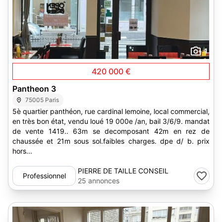
1
420 000 €
Pantheon 3
75005 Paris
5è quartier panthéon, rue cardinal lemoine, local commercial,
en très bon état, vendu loué 19 000e /an, bail 3/6/9. mandat
de vente 1419.. 63m se decomposant 42m en rez de
chaussée et 21m sous sol.faibles charges. dpe d/ b. prix
hors...
PIERRE DE TAILLE CONSEIL
Professionnel
IMMOBILIER
25 annonces