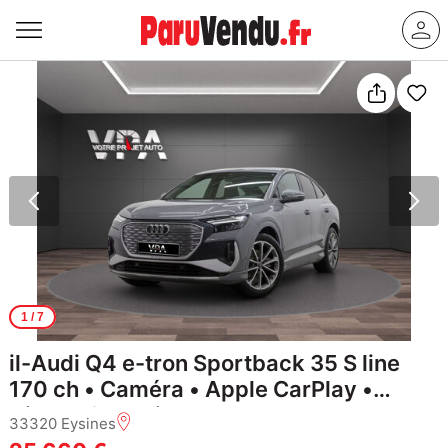
1
/ 7
il-Audi Q4 e-tron Sportback 35 S line
170 ch • Caméra • Apple CarPlay •
Virtual Cockpit • LED
33320 Eysines