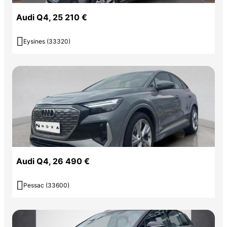
modèle spécifique.
Audi Q4, 25 210 €

Eysines (33320)
Pour toute demande de réservation, merci de contacter l’agence.
Couleur
Puissance réelle
Gris
170
Vignette Crit’Air
0
Audi Q4, 26 490 €

Pessac (33600)