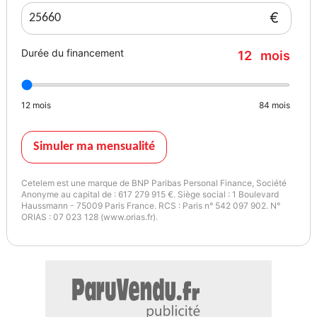
€
Options et équipements :
Durée du financement
12
mois
• Finition S line
12
mois
84
mois
• Virtual Cockpit Audi
• Caméra de recul
Simuler ma mensualité
• Radars de stationnement avant et arrière
Cetelem est une marque de BNP Paribas Personal Finance, Société
Anonyme au capital de : 617 279 915 €. Siège social : 1 Boulevard
Haussmann - 75009 Paris France. RCS : Paris n° 542 097 902. N°
• Pack Assistance Plus
ORIAS : 07 023 128 (www.orias.fr).
• Audi pre sense front
• Assistant de maintien de voie Lane Assist
• Assistant d’évitement