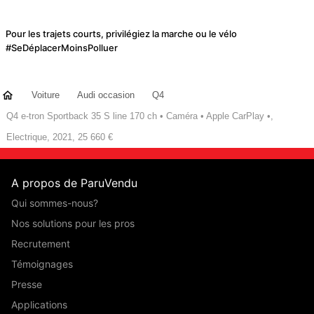
Pour les trajets courts, privilégiez la marche ou le vélo
#SeDéplacerMoinsPolluer
Voiture
Audi occasion
Q4
Q4 e-tron Sportback 35 S line 170 ch • Caméra • Apple CarPlay •,
Electrique, 2021, 25 660 €
A propos de ParuVendu
Qui sommes-nous?
Nos solutions pour les pros
Recrutement
Témoignages
Presse
Applications