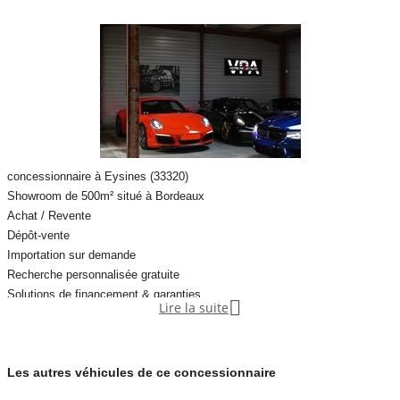
• Sièges sport avant
• Sièges avant chauffants
• Soutien lombaire électrique 4 positions
• Climatisation automatique
concessionnaire à Eysines (33320)
• Chauffage auxiliaire programmable
Showroom de 500m² situé à Bordeaux
Achat / Revente
Dépôt-vente
• Pré-climatisation à distance
Importation sur demande
Recherche personnalisée gratuite
• Hayon électrique
Solutions de financement & garanties

Lire la suite
• Vitres arrière surteintées Privacy
Nouveauté : nous acceptons désormais les paiements en crypto-monnaie.
• Vitrage acoustique
Les autres véhicules de ce concessionnaire
Trouvez le véhicule qui vous correspond, en toute sérénité.