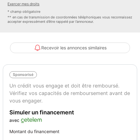
• Transmission : Automatique
Exercer mes droits
* champ obligatoire
• Carburant : Électrique
** en cas de transmission de coordonnées téléphoniques vous reconnaissez
accepter expressément d’être rappelé par l’annonceur.
• Batterie : 55 kWh
• Autonomie WLTP : jusqu’à 316 km
Recevoir les annonces similaires
• Temps de charge rapide : 33 minutes
Sponsorisé
• Nombre de propriétaires : 3
Un crédit vous engage et doit être remboursé.
• Disponibilité : Immédiate
Vérifiez vos capacités de remboursement avant de
vous engager.
Simuler un financement
Livraison et rapatriement :
avec
Devis sur simple demande, nous proposons des livraisons sur
Montant du financement
camion plateau en 15 jours ou avec chauffeur privé en 48 heures.