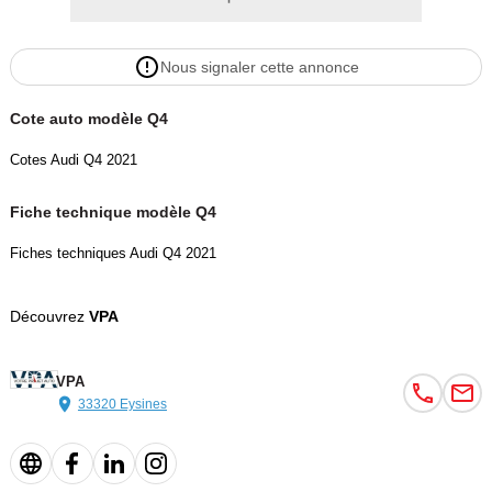
• Assistant de changement de direction
Nous signaler cette annonce
• Feux LED haute performance
Cote auto modèle Q4
• Feux de route automatiques Light Assist
Cotes Audi Q4 2021
• Éclairage adaptatif intelligent
Fiche technique modèle Q4
Fiches techniques Audi Q4 2021
• Feux arrière LED
• Jantes Audi Sport 20 pouces
Découvrez
VPA
• Suspension sport
VPA
33320 Eysines
• Audi Drive Select
• Volant sport multifonction en cuir aplati