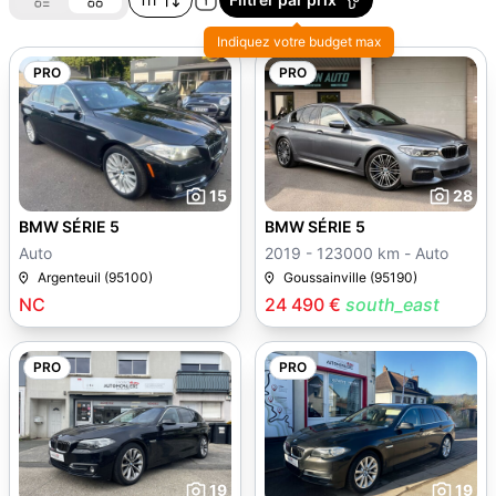
Indiquez votre budget max
PRO
PRO
15
28
BMW SÉRIE 5
BMW SÉRIE 5
Auto
2019 - 123000 km - Auto
Argenteuil (95100)
Goussainville (95190)
NC
24 490 €
south_east
PRO
PRO
19
19