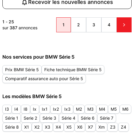
Recevoir les nouvelles annonces
1
-
25
1
2
3
4
sur
387
annonces
Nos services pour BMW Série 5
Prix BMW Série 5
Fiche technique BMW Série 5
Comparatif assurance auto pour Série 5
Les modèles BMW Série 5
I3
I4
I8
Ix
Ix1
Ix2
Ix3
M2
M3
M4
M5
M6
Série 1
Serie 2
Série 3
Série 4
Série 6
Série 7
Série 8
X1
X2
X3
X4
X5
X6
X7
Xm
Z3
Z4