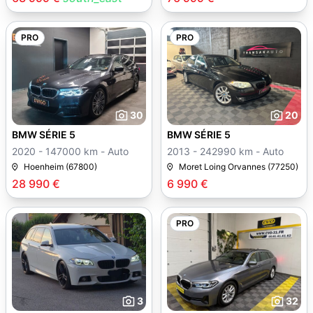
PRO
PRO
30
20
BMW SÉRIE 5
BMW SÉRIE 5
2020 - 147000 km - Auto
2013 - 242990 km - Auto
Hoenheim (67800)
Moret Loing Orvannes (77250)
28 990 €
6 990 €
PRO
3
32