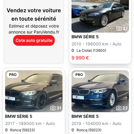
Vendez votre voiture
en toute sérénité
Estimez et déposez votre
27
annonce sur ParuVendu.fr
BMW SÉRIE 5
Cote auto gratuite
2010 - 196000 km - Auto
La Ciotat (13600)
9 990 €
PRO
PRO
31
22
BMW SÉRIE 5
BMW SÉRIE 5
2017 - 189000 km - Auto
2019 - 104000 km - Auto
Roncq (59223)
Roncq (59223)