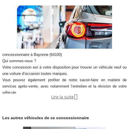
concessionnaire à Bayonne (64100)
Qui sommes-nous ?
Votre concession est à votre disposition pour trouver un véhicule neuf ou
une voiture d’occasion toutes marques.
Vous pouvez également profiter de notre savoir-faire en matière de
services après-vente, avec notamment l’entretien et la révision de votre
véhicule.

Lire la suite
Notre concession fait partie du réseau de concessions d’Autosphere.fr,
pour vous accompagner au mieux dans votre recherche de véhicules
d’occasion.
Les autres véhicules de ce concessionnaire
Autosphere.fr c’est l’expérience de concessionnaires reconnus parmi un
réseau de 250 concessions, avec plus de 14 000 voitures dans toute la