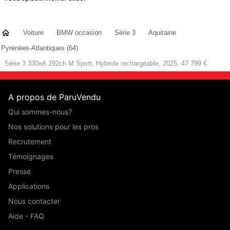
Voiture
BMW occasion
Série 3
Aquitaine
Pyrénées-Atlantiques (64)
Série 3 330eA 292ch M Sport, Hybride rechargeable, 2025, 47 799 €
A propos de ParuVendu
Qui sommes-nous?
Nos solutions pour les pros
Recrutement
Témoignages
Presse
Applications
Nous contacter
Aide - FAQ