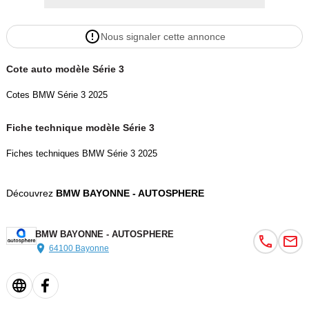
Pack Innovation (Driving Assistant Pro), Recharge sans fil par
induction, Réglage éléc largeur dossier conducteur, Régulateur de
Nous signaler cette annonce
vitesse actif ACC +, Sièges AV électriques+mémoire conducteur,
Stores mécaniques pour vitres latérales, Vitrage calorifuge, Volant
Cote auto modèle Série 3
M gainé cuir
Cotes BMW Série 3 2025
Garantie : BMW Premium Selection 24 mois.
Fiche technique modèle Série 3
Couleur
Puissance réelle
Saphirschwarz metallisee
184
Fiches techniques BMW Série 3 2025
Garantie mécanique
Découvrez
BMW BAYONNE - AUTOSPHERE
4 mois
BMW BAYONNE - AUTOSPHERE
64100 Bayonne