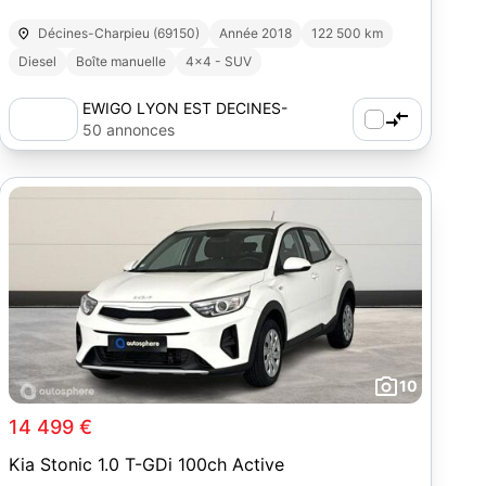
Décines-Charpieu (69150)
Année 2018
122 500 km
Diesel
Boîte manuelle
4x4 - SUV
EWIGO LYON EST DECINES-
CHARPIEU (69)
50 annonces
10
14 499 €
Kia Stonic 1.0 T-GDi 100ch Active