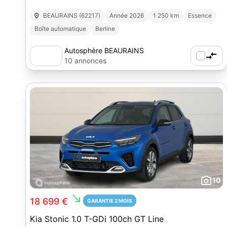
BEAURAINS (62217)
Année 2026
1 250 km
Essence
Boîte automatique
Berline
Autosphère BEAURAINS
10 annonces
10
south_east
18 699 €
GARANTIE 2 MOIS
Kia Stonic 1.0 T-GDi 100ch GT Line