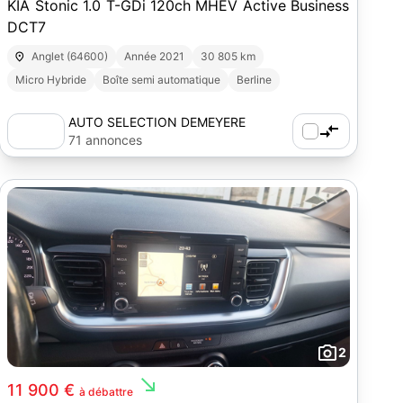
KIA Stonic 1.0 T-GDi 120ch MHEV Active Business
DCT7
Anglet (64600)
Année 2021
30 805 km
Micro Hybride
Boîte semi automatique
Berline
AUTO SELECTION DEMEYERE
71 annonces
2
south_east
11 900 €
à débattre