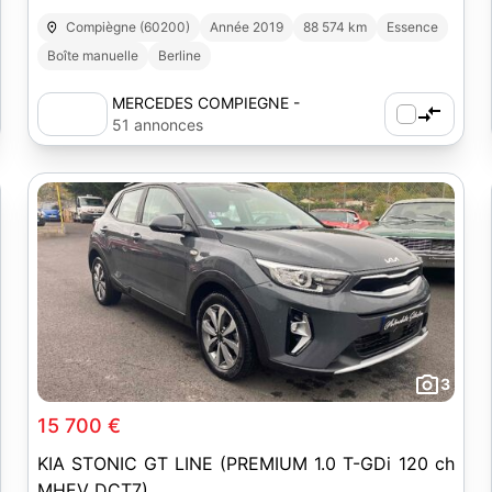
Compiègne (60200)
Année 2019
88 574 km
Essence
Boîte manuelle
Berline
MERCEDES COMPIEGNE -
AUTOSPHERE
51 annonces
3
15 700 €
KIA STONIC GT LINE (PREMIUM 1.0 T-GDi 120 ch
MHEV DCT7)