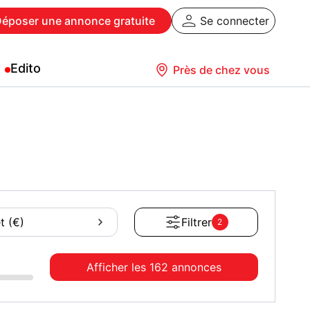
Déposer
une annonce gratuite
Se connecter
Edito
Près de chez vous
t (€)
Filtrer
2
Afficher les
162 annonces