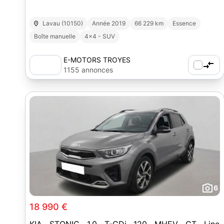
Lavau (10150)
Année 2019
66 229 km
Essence
Boîte manuelle
4x4 - SUV
E-MOTORS TROYES
1155 annonces
6
18 990 €