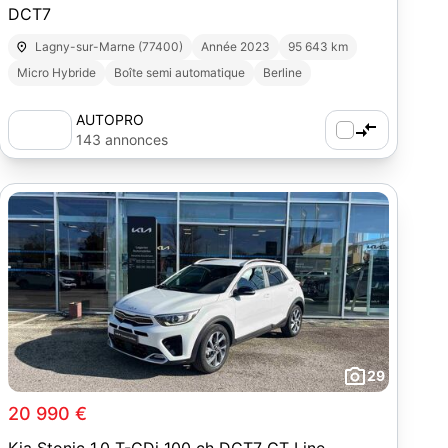
DCT7
Lagny-sur-Marne (77400)
Année 2023
95 643 km
Micro Hybride
Boîte semi automatique
Berline
AUTOPRO
143 annonces
29
20 990 €