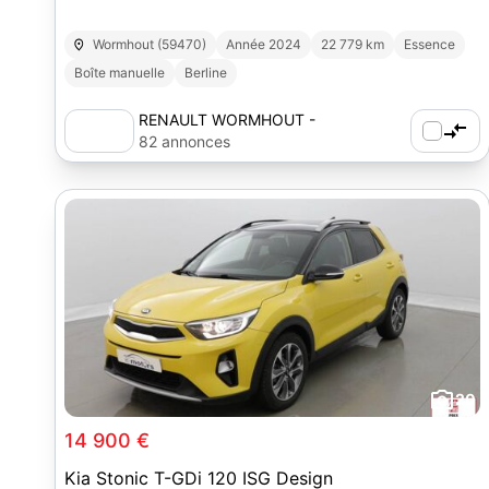
Wormhout (59470)
Année 2024
22 779 km
Essence
Boîte manuelle
Berline
RENAULT WORMHOUT -
AUTOSPHERE
82 annonces
20
14 900 €
Kia Stonic T-GDi 120 ISG Design