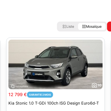
Liste
Mosaïque
10
12 799 €
GARANTIE 2 MOIS
Kia Stonic 1.0 T-GDi 100ch ISG Design Euro6d-T