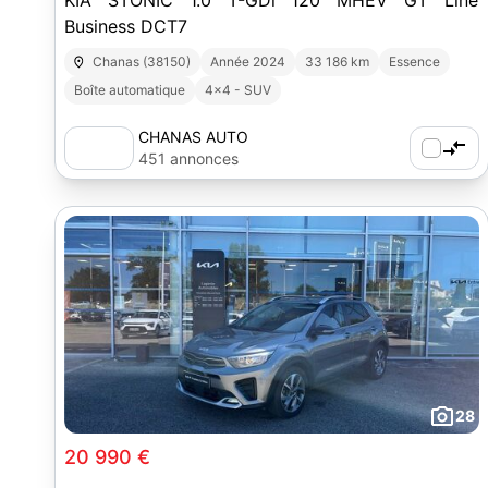
KIA STONIC 1.0 T-GDi 120 MHEV GT Line
Business DCT7
Chanas (38150)
Année 2024
33 186 km
Essence
Boîte automatique
4x4 - SUV
CHANAS AUTO
451 annonces
28
20 990 €