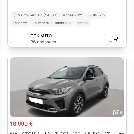
Saint-Herblain (44800)
Année 2025
5 000 km
Essence
Boîte semi automatique
Berline
GCK AUTO
36 annonces
6
18 990 €