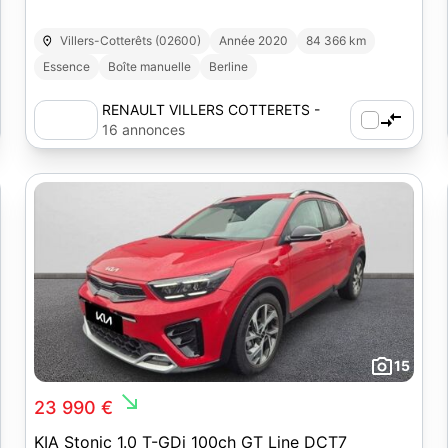
Villers-Cotterêts (02600)
Année 2020
84 366 km
Essence
Boîte manuelle
Berline
RENAULT VILLERS COTTERETS -
AUTOSPHERE
16 annonces
15
south_east
23 990 €
KIA Stonic 1.0 T-GDi 100ch GT Line DCT7