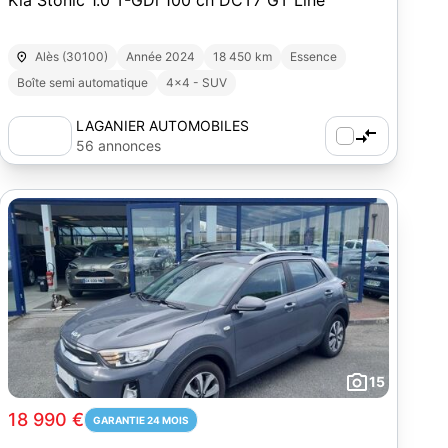
Kia Stonic 1.0 T-GDi 100 ch DCT7 GT Line
Alès (30100)
Année 2024
18 450 km
Essence
Boîte semi automatique
4x4 - SUV
LAGANIER AUTOMOBILES
56 annonces
15
18 990 €
GARANTIE 24 MOIS