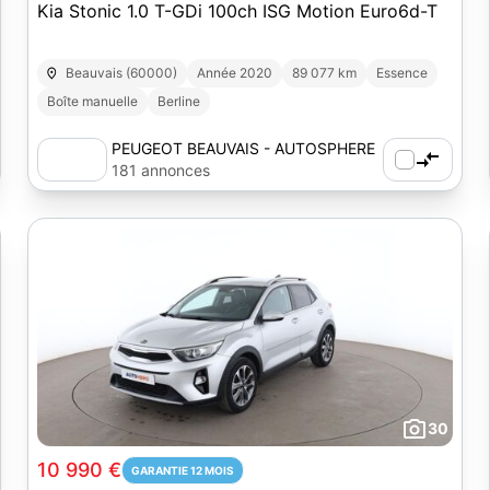
Kia Stonic 1.0 T-GDi 100ch ISG Motion Euro6d-T
Beauvais (60000)
Année 2020
89 077 km
Essence
Boîte manuelle
Berline
PEUGEOT BEAUVAIS - AUTOSPHERE
181 annonces
30
10 990 €
GARANTIE 12 MOIS