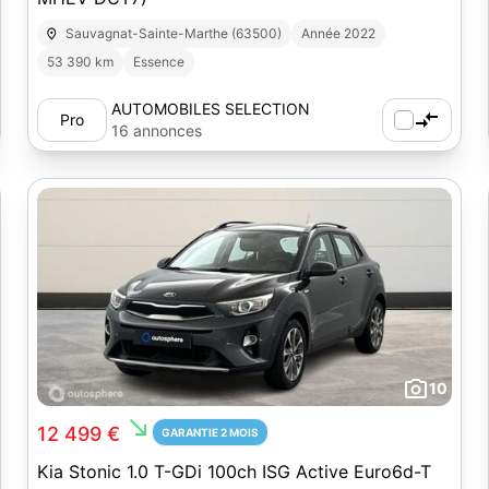
Sauvagnat-Sainte-Marthe (63500)
Année 2022
53 390 km
Essence
AUTOMOBILES SELECTION
Pro
16 annonces
10
south_east
12 499 €
GARANTIE 2 MOIS
Kia Stonic 1.0 T-GDi 100ch ISG Active Euro6d-T