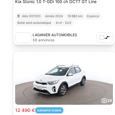
Kia Stonic 1.0 T-GDi 100 ch DCT7 GT Line
Alès (30100)
Année 2024
18 680 km
Essence
Boîte semi automatique
4x4 - SUV
LAGANIER AUTOMOBILES
56 annonces
29
12 490 €
GARANTIE 12 MOIS