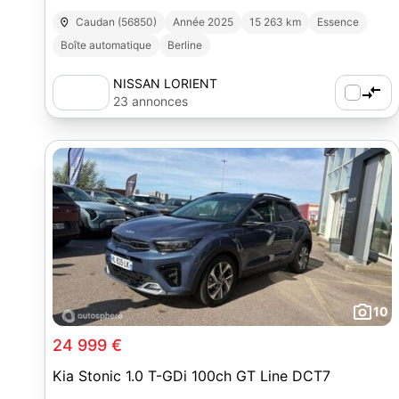
Caudan (56850)
Année 2025
15 263 km
Essence
Boîte automatique
Berline
NISSAN LORIENT
23 annonces
10
24 999 €
Kia Stonic 1.0 T-GDi 100ch GT Line DCT7