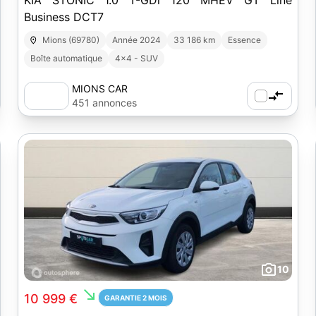
KIA STONIC 1.0 T-GDi 120 MHEV GT Line
Business DCT7
Mions (69780)
Année 2024
33 186 km
Essence
Boîte automatique
4x4 - SUV
MIONS CAR
451 annonces
10
south_east
10 999 €
GARANTIE 2 MOIS