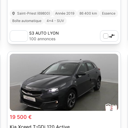
Saint-Priest (69800)
Année 2019
86 400 km
Essence
Boîte automatique
4x4 - SUV
S3 AUTO LYON
100 annonces
20
19 500 €
Kia Xceed T-GDi 120 Active