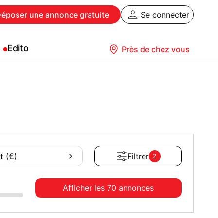
Déposer
une annonce gratuite
Se connecter
Edito
Près de chez vous
t (€)
Filtrer
2
Afficher les
70 annonces