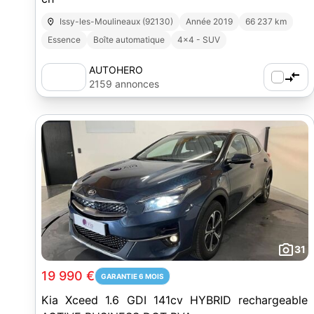
Issy-les-Moulineaux (92130)
Année 2019
66 237 km
Essence
Boîte automatique
4x4 - SUV
AUTOHERO
2159 annonces
31
19 990 €
GARANTIE 6 MOIS
Kia Xceed 1.6 GDI 141cv HYBRID rechargeable