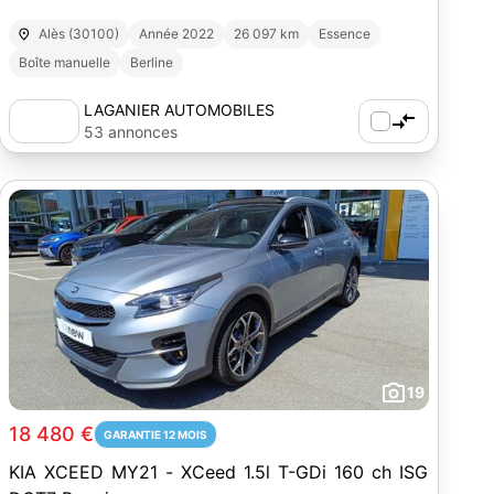
Alès (30100)
Année 2022
26 097 km
Essence
Boîte manuelle
Berline
LAGANIER AUTOMOBILES
53 annonces
19
18 480 €
GARANTIE 12 MOIS
KIA XCEED MY21 - XCeed 1.5l T-GDi 160 ch ISG