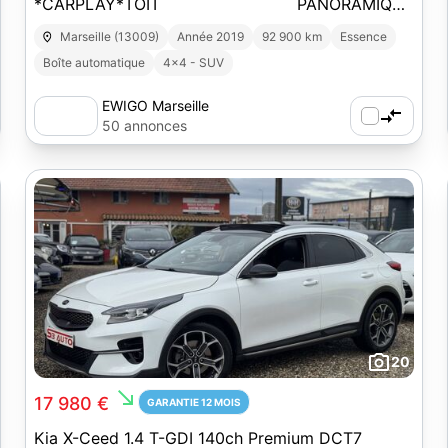
*CARPLAY*TOIT PANORAMIQUE
OUVRANT*CAMERA*ENTRETIEN KIA* DCT BVA
Marseille (13009)
Année 2019
92 900 km
Essence
Boîte automatique
4x4 - SUV
EWIGO Marseille
50 annonces
20
south_east
17 980 €
GARANTIE 12 MOIS
Kia X-Ceed 1.4 T-GDI 140ch Premium DCT7