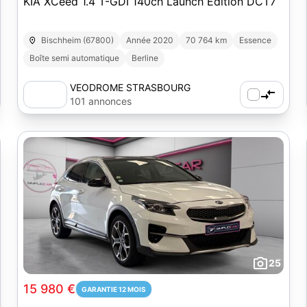
KIA XCeed 1.4 T-GDI 140ch Launch Edition DCT7
Bischheim (67800)
Année 2020
70 764 km
Essence
Boîte semi automatique
Berline
VEODROME STRASBOURG
101 annonces
25
15 980 €
GARANTIE 12 MOIS