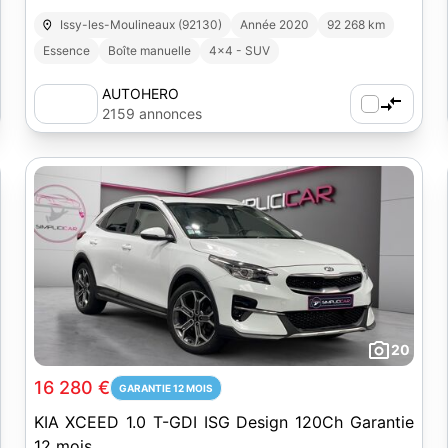
Issy-les-Moulineaux (92130)
Année 2020
92 268 km
Essence
Boîte manuelle
4x4 - SUV
AUTOHERO
2159 annonces
20
16 280 €
GARANTIE 12 MOIS
KIA XCEED 1.0 T-GDI ISG Design 120Ch Garantie
12 mois