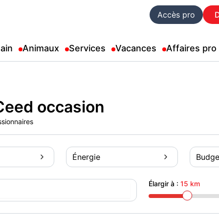
Accès pro
ain
Animaux
Services
Vacances
Affaires pro
Ceed occasion
ssionnaires
Énergie
Budge
Élargir à :
15 km