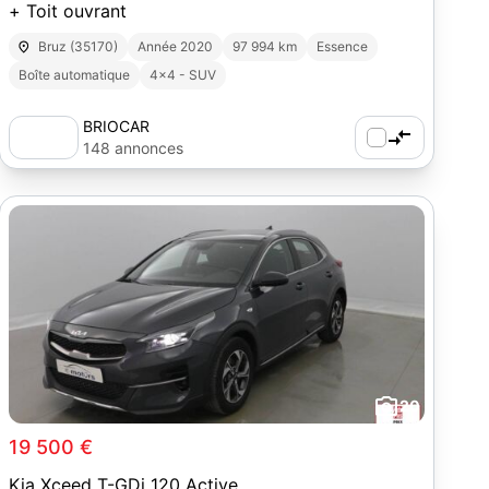
+ Toit ouvrant
Bruz (35170)
Année 2020
97 994 km
Essence
Boîte automatique
4x4 - SUV
BRIOCAR
148 annonces
20
19 500 €
Kia Xceed T-GDi 120 Active