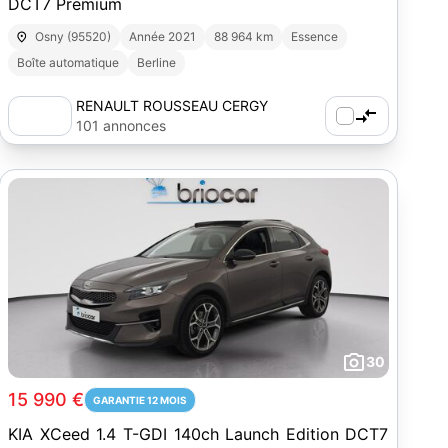
DCT7 Premium
Osny (95520)
Année 2021
88 964 km
Essence
Boîte automatique
Berline
RENAULT ROUSSEAU CERGY
PONTOISE
101 annonces
30
15 990 €
GARANTIE 12 MOIS
KIA XCeed 1.4 T-GDI 140ch Launch Edition DCT7