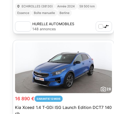
ECHIROLLES (38130)
Année 2024
59 500 km
Essence
Boîte manuelle
Berline
HURELLE AUTOMOBILES
148 annonces
28
16 890 €
GARANTIE 12 MOIS
Kia Xceed 1.4 T-GDi ISG Launch Edition DCT7 140
ch