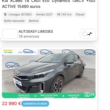
Kia XCeed 1.6 CRDi Eco Dynamics 136CV +ISG
ACTIVE 15490 euros
Limoges (87280)
Année 2021
98 140 km
Diesel
Boîte manuelle
Berline
AUTOEASY LIMOGES
18 annonces
29
22 990 €
GARANTIE 43 MOIS