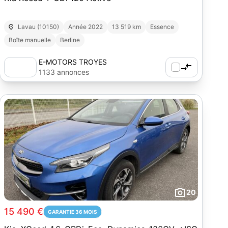
Lavau (10150)
Année 2022
13 519 km
Essence
Boîte manuelle
Berline
E-MOTORS TROYES
1133 annonces
20
15 490 €
GARANTIE 36 MOIS