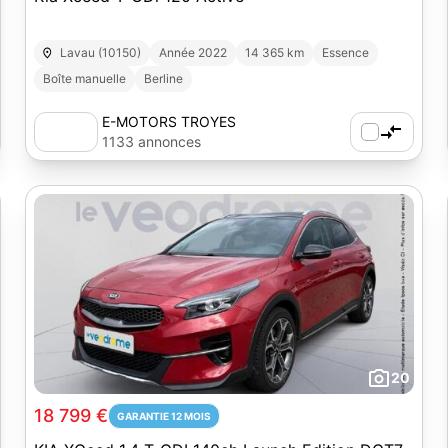
Lavau (10150)
Année 2022
14 365 km
Essence
Boîte manuelle
Berline
E-MOTORS TROYES
1133 annonces
20
18 799 €
GARANTIE 12 MOIS