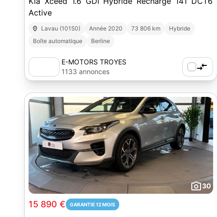
Kia Xceed 1.6 GDi Hybride Recharge 141 DCT6
Active
Lavau (10150)
Année 2020
73 806 km
Hybride
Boîte automatique
Berline
E-MOTORS TROYES
1133 annonces
30
15 890 €
GARANTIE 12 MOIS