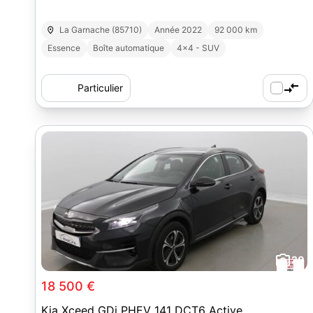
La Garnache (85710)
Année 2022
92 000 km
Essence
Boîte automatique
4x4 - SUV
Particulier
20
18 500 €
Kia Xceed GDi PHEV 141 DCT6 Active