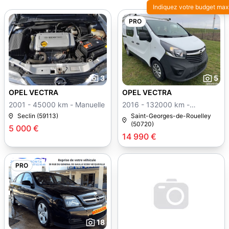
Indiquez votre budget max
PRO
3
5
OPEL VECTRA
OPEL VECTRA
2001 - 45000 km - Manuelle
2016 - 132000 km -
Manuelle
Seclin (59113)
Saint-Georges-de-Rouelley
(50720)
5 000 €
14 990 €
PRO
18