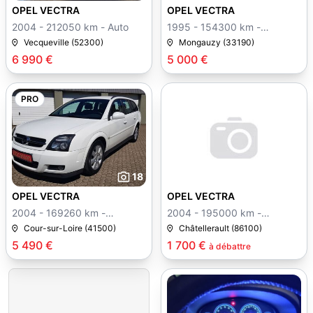
OPEL VECTRA
OPEL VECTRA
2004 - 212050 km - Auto
1995 - 154300 km -
Manuelle
Vecqueville (52300)
Mongauzy (33190)
6 990 €
5 000 €
PRO
18
OPEL VECTRA
OPEL VECTRA
2004 - 169260 km -
2004 - 195000 km -
Manuelle
Manuelle
Cour-sur-Loire (41500)
Châtellerault (86100)
5 490 €
1 700 €
à débattre