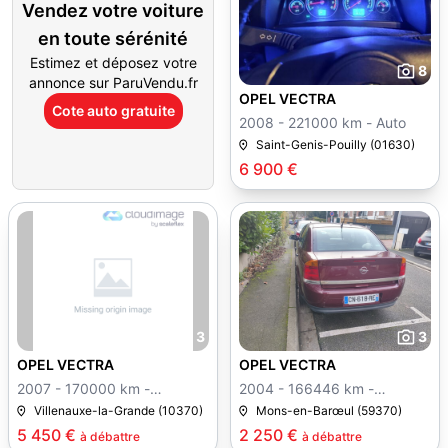
Vendez votre voiture
en toute sérénité
Estimez et déposez votre
8
annonce sur ParuVendu.fr
OPEL VECTRA
Cote auto gratuite
2008 - 221000 km - Auto
Saint-Genis-Pouilly (01630)
6 900 €
3
3
OPEL VECTRA
OPEL VECTRA
2007 - 170000 km -
2004 - 166446 km -
Manuelle
Manuelle
Villenauxe-la-Grande (10370)
Mons-en-Barœul (59370)
5 450 €
2 250 €
à débattre
à débattre