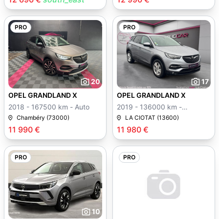
PRO
PRO
20
17
OPEL GRANDLAND X
OPEL GRANDLAND X
2018 - 167500 km - Auto
2019 - 136000 km -
Manuelle
Chambéry (73000)
LA CIOTAT (13600)
11 990 €
11 980 €
PRO
PRO
10