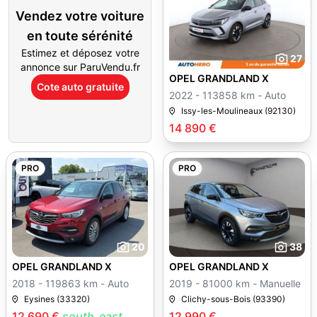
Vendez votre voiture
en toute sérénité
Estimez et déposez votre
27
annonce sur ParuVendu.fr
OPEL GRANDLAND X
Cote auto gratuite
2022 - 113858 km - Auto
Issy-les-Moulineaux (92130)
14 890 €
PRO
PRO
20
38
OPEL GRANDLAND X
OPEL GRANDLAND X
2018 - 119863 km - Auto
2019 - 81000 km - Manuelle
Eysines (33320)
Clichy-sous-Bois (93390)
12 690 €
south_east
12 990 €