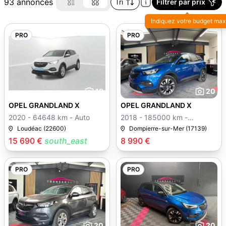
93 annonces
Tri
Filtrer par prix
Indiquez votre budget max
PRO
PRO
19
20
OPEL GRANDLAND X
OPEL GRANDLAND X
2020 - 64648 km - Auto
2018 - 185000 km -
Manuelle
Loudéac (22600)
Dompierre-sur-Mer (17139)
15 690 €
south_east
8 990 €
PRO
PRO
20
20