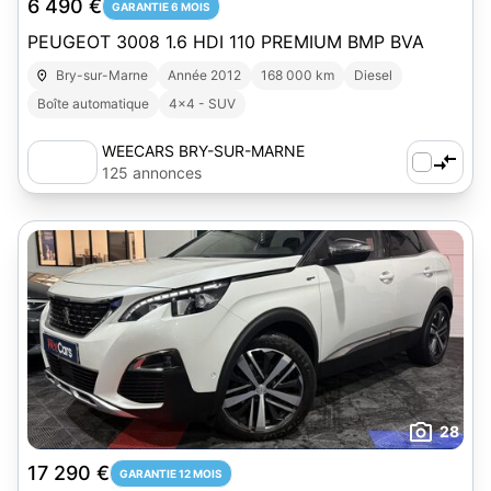
6 490 €
GARANTIE 6 MOIS
PEUGEOT 3008 1.6 HDI 110 PREMIUM BMP BVA
Bry-sur-Marne
Année 2012
168 000 km
Diesel
Boîte automatique
4x4 - SUV
WEECARS BRY-SUR-MARNE
125 annonces
28
17 290 €
GARANTIE 12 MOIS