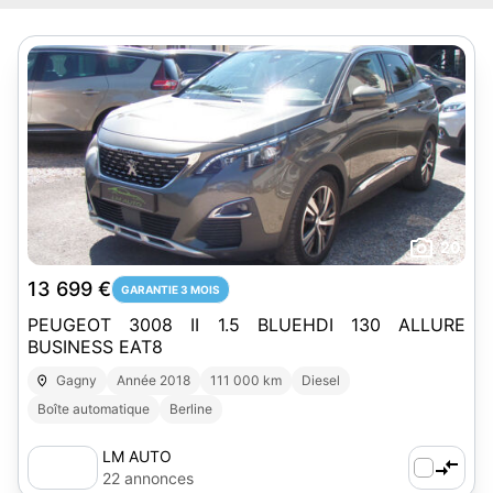
20
13 699 €
GARANTIE 3 MOIS
PEUGEOT 3008 II 1.5 BLUEHDI 130 ALLURE
BUSINESS EAT8
Gagny
Année 2018
111 000 km
Diesel
Boîte automatique
Berline
LM AUTO
22 annonces