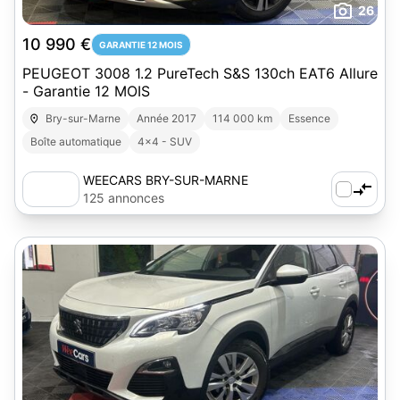
26
10 990 €
GARANTIE 12 MOIS
PEUGEOT 3008 1.2 PureTech S&S 130ch EAT6 Allure
- Garantie 12 MOIS
Bry-sur-Marne
Année 2017
114 000 km
Essence
Boîte automatique
4x4 - SUV
WEECARS BRY-SUR-MARNE
125 annonces