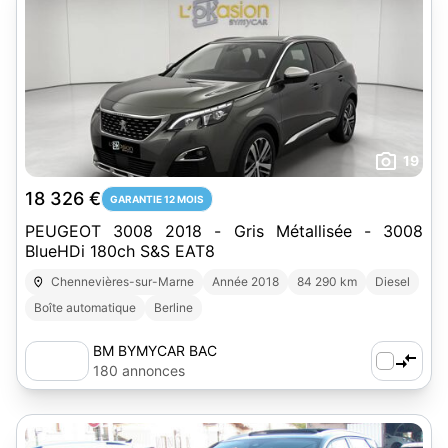
19
18 326 €
GARANTIE 12 MOIS
PEUGEOT 3008 2018 - Gris Métallisée - 3008
BlueHDi 180ch S&S EAT8
Chennevières-sur-Marne
Année 2018
84 290 km
Diesel
Boîte automatique
Berline
BM BYMYCAR BAC
180 annonces