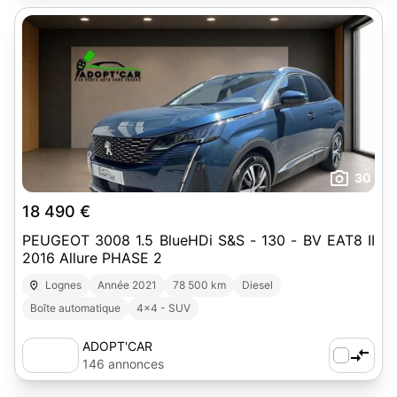
30
18 490 €
PEUGEOT 3008 1.5 BlueHDi S&S - 130 - BV EAT8 II
2016 Allure PHASE 2
Lognes
Année 2021
78 500 km
Diesel
Boîte automatique
4x4 - SUV
ADOPT'CAR
146 annonces