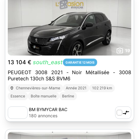
19
13 104 €
south_east
GARANTIE 12 MOIS
PEUGEOT 3008 2021 - Noir Métallisée - 3008
Puretech 130ch S&S BVM6
Chennevières-sur-Marne
Année 2021
102 219 km
Essence
Boîte manuelle
Berline
BM BYMYCAR BAC
180 annonces