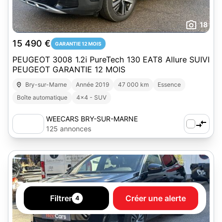
18
15 490 €
GARANTIE 12 MOIS
PEUGEOT 3008 1.2i PureTech 130 EAT8 Allure SUIVI
PEUGEOT GARANTIE 12 MOIS
Bry-sur-Marne
Année 2019
47 000 km
Essence
Boîte automatique
4x4 - SUV
WEECARS BRY-SUR-MARNE
125 annonces
Filtrer
Créer une alerte
4