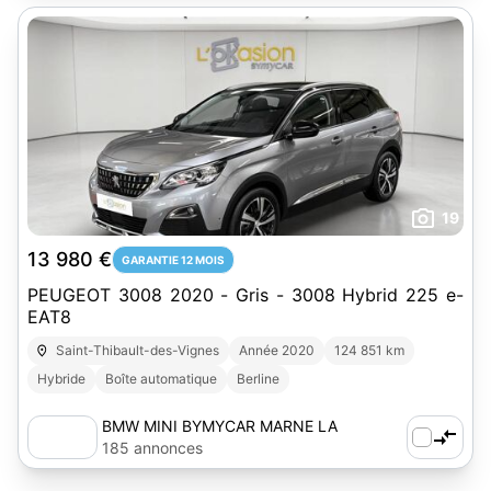
19
13 980 €
GARANTIE 12 MOIS
PEUGEOT 3008 2020 - Gris - 3008 Hybrid 225 e-
EAT8
Saint-Thibault-des-Vignes
Année 2020
124 851 km
Hybride
Boîte automatique
Berline
BMW MINI BYMYCAR MARNE LA
VALLEE
185 annonces