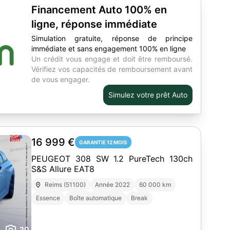
Financement Auto 100% en
ligne, réponse immédiate
Simulation gratuite, réponse de principe
immédiate et sans engagement 100% en ligne
Un crédit vous engage et doit être remboursé.
Vérifiez vos capacités de remboursement avant
de vous engager.
Simulez votre prêt Auto
16 999 €
GARANTIE 12 MOIS
PEUGEOT 308 SW 1.2 PureTech 130ch
S&S Allure EAT8
Reims (51100)
Année 2022
60 000 km
Essence
Boîte automatique
Break
20