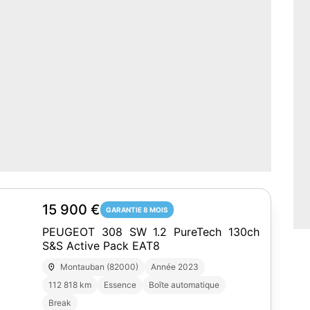
15 900 €
GARANTIE 8 MOIS
PEUGEOT 308 SW 1.2 PureTech 130ch
S&S Active Pack EAT8
Montauban (82000)
Année 2023
112 818 km
Essence
Boîte automatique
Break