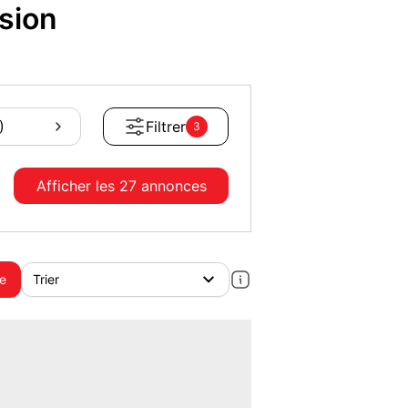
sion
)
Filtrer
3
Afficher les
27 annonces
te