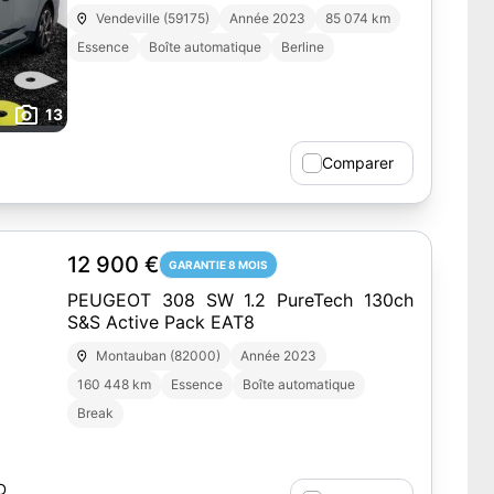
Vendeville (59175)
Année 2023
85 074 km
Essence
Boîte automatique
Berline
13
Comparer
12 900 €
GARANTIE 8 MOIS
PEUGEOT 308 SW 1.2 PureTech 130ch
S&S Active Pack EAT8
Montauban (82000)
Année 2023
160 448 km
Essence
Boîte automatique
Break
D