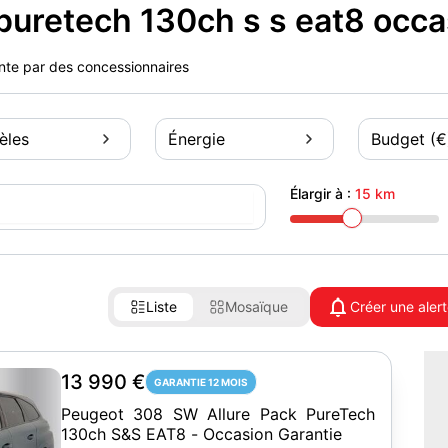
uretech 130ch s s eat8 occa
ente par des concessionnaires
èles
Énergie
Budget (€
Élargir à :
15 km
Liste
Mosaïque
Créer une aler
13 990 €
GARANTIE 12 MOIS
Peugeot 308 SW Allure Pack PureTech
130ch S&S EAT8 - Occasion Garantie