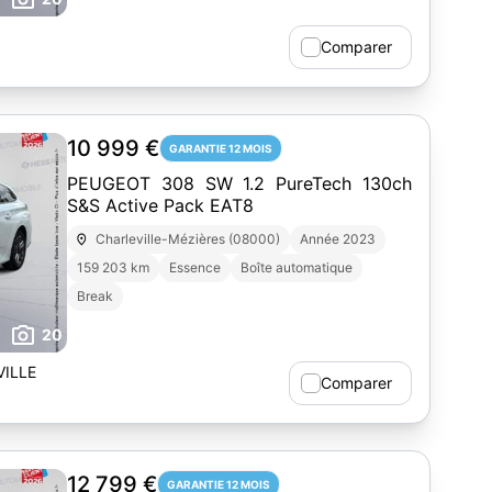
Comparer
10 999 €
GARANTIE 12 MOIS
PEUGEOT 308 SW 1.2 PureTech 130ch
S&S Active Pack EAT8
Charleville-Mézières (08000)
Année 2023
159 203 km
Essence
Boîte automatique
Break
20
ILLE
Comparer
12 799 €
GARANTIE 12 MOIS