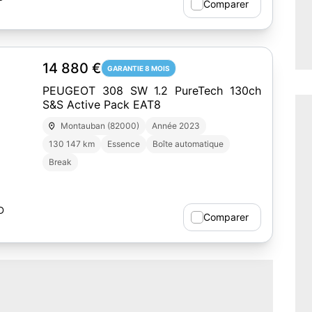
Comparer
14 880 €
GARANTIE 8 MOIS
PEUGEOT 308 SW 1.2 PureTech 130ch
S&S Active Pack EAT8
Montauban (82000)
Année 2023
130 147 km
Essence
Boîte automatique
Break
D
Comparer