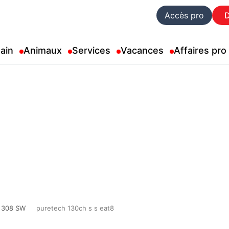
Accès pro
ain
Animaux
Services
Vacances
Affaires pro
308 SW
puretech 130ch s s eat8