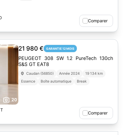
D
Comparer
21 980 €
GARANTIE 12 MOIS
PEUGEOT 308 SW 1.2 PureTech 130ch
S&S GT EAT8
Caudan (56850)
Année 2024
19 134 km
Essence
Boîte automatique
Break
20
NT
Comparer