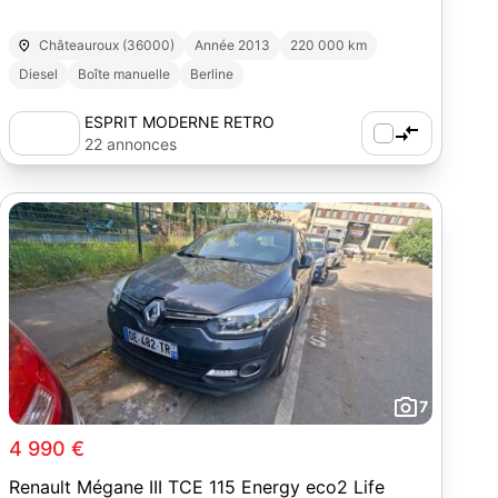
Châteauroux (36000)
Année 2013
220 000 km
Diesel
Boîte manuelle
Berline
ESPRIT MODERNE RETRO
AUTOMOBILES
22 annonces
7
4 990 €
Renault Mégane III TCE 115 Energy eco2 Life