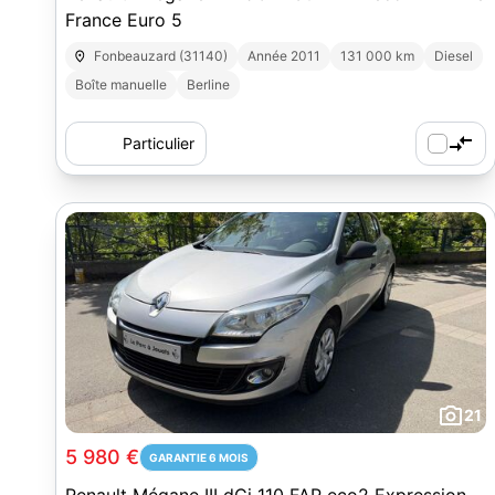
France Euro 5
Fonbeauzard (31140)
Année 2011
131 000 km
Diesel
Boîte manuelle
Berline
Particulier
21
5 980 €
GARANTIE 6 MOIS