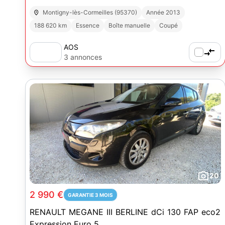
Montigny-lès-Cormeilles (95370)
Année 2013
188 620 km
Essence
Boîte manuelle
Coupé
AOS
3 annonces
20
2 990 €
GARANTIE 3 MOIS
RENAULT MEGANE III BERLINE dCi 130 FAP eco2
Expression Euro 5