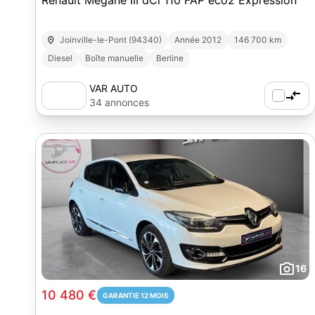
Renault Mégane III dCi 110 FAP eco2 Expression
Joinville-le-Pont (94340)
Année 2012
146 700 km
Diesel
Boîte manuelle
Berline
VAR AUTO
34 annonces
16
10 480 €
GARANTIE 12 MOIS