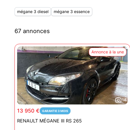
mégane 3 diesel
mégane 3 essence
67 annonces
Annonce à la une
18
13 950 €
GARANTIE 3 MOIS
RENAULT MÉGANE III RS 265