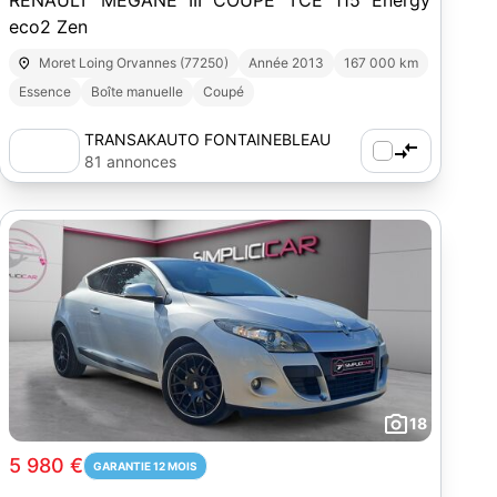
RENAULT MEGANE III COUPE TCE 115 Energy
eco2 Zen
Moret Loing Orvannes (77250)
Année 2013
167 000 km
Essence
Boîte manuelle
Coupé
TRANSAKAUTO FONTAINEBLEAU
(77)
81 annonces
18
5 980 €
GARANTIE 12 MOIS