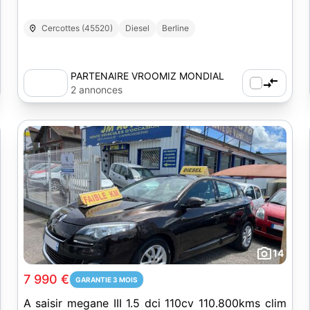
Cercottes (45520)
Diesel
Berline
PARTENAIRE VROOMIZ MONDIAL
AUTO 45
2 annonces
14
7 990 €
GARANTIE 3 MOIS
A saisir megane III 1.5 dci 110cv 110.800kms clim