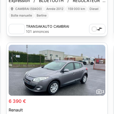
Expression / BLUETOOTH / REGULATEUR /
LIMITEUR / ROUE DE SECOURS
CAMBRAI (59400)
Année 2012
159 000 km
Diesel
Boîte manuelle
Berline
TRANSAKAUTO CAMBRAI
101 annonces
3
6 390 €
Renault