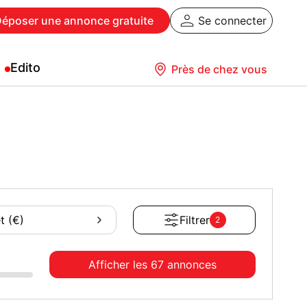
Déposer
une annonce gratuite
Se connecter
Edito
Près de chez vous
t (€)
Filtrer
2
Afficher les
67 annonces