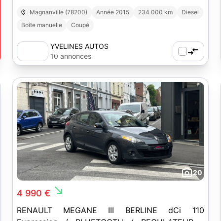
Magnanville (78200)
Année 2015
234 000 km
Diesel
Boîte manuelle
Coupé
YVELINES AUTOS
10 annonces
20
south_east
4 990 €
RENAULT MEGANE III BERLINE dCi 110