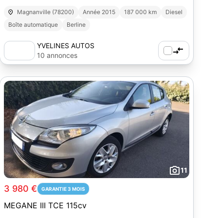
Magnanville (78200)
Année 2015
187 000 km
Diesel
Boîte automatique
Berline
YVELINES AUTOS
10 annonces
11
3 980 €
GARANTIE 3 MOIS
MEGANE III TCE 115cv