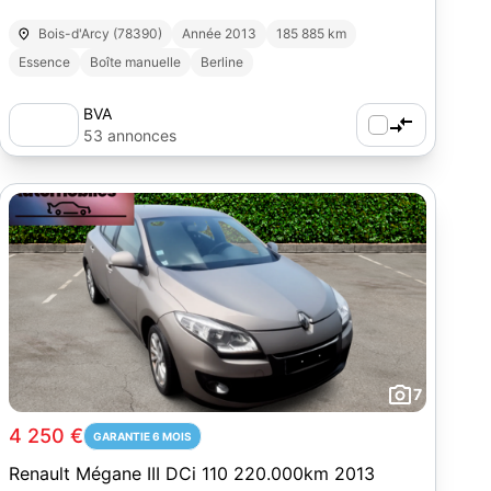
Bois-d'Arcy (78390)
Année 2013
185 885 km
Essence
Boîte manuelle
Berline
BVA
53 annonces
7
4 250 €
GARANTIE 6 MOIS
Renault Mégane III DCi 110 220.000km 2013