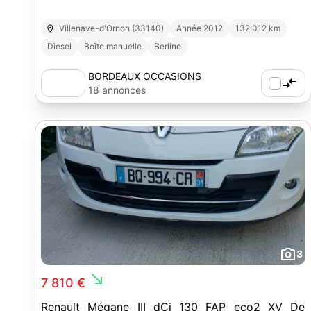
Villenave-d'Ornon (33140)
Année 2012
132 012 km
Diesel
Boîte manuelle
Berline
BORDEAUX OCCASIONS
18 annonces
3
south_east
7 810 €
Renault Mégane III dCi 130 FAP eco2 XV De