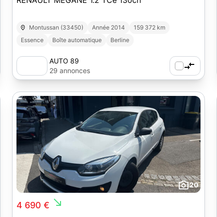
RENAULT MEGANE 1.2 TCe 130ch
Montussan (33450)
Année 2014
159 372 km
Essence
Boîte automatique
Berline
AUTO 89
29 annonces
20
south_east
4 690 €