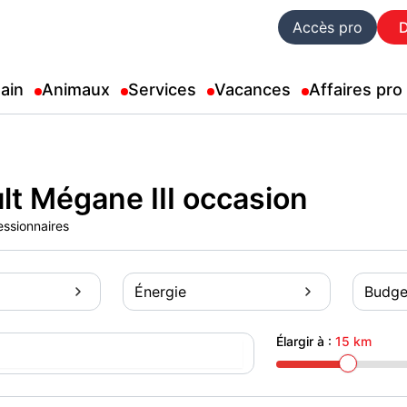
Accès pro
ain
Animaux
Services
Vacances
Affaires pro
t Mégane III occasion
essionnaires
Énergie
Budge
Élargir à :
15 km