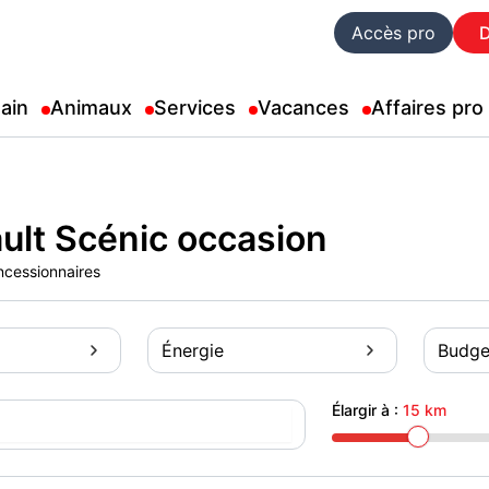
Accès pro
ain
Animaux
Services
Vacances
Affaires pro
ult Scénic occasion
ncessionnaires
Énergie
Budge
Élargir à :
15 km