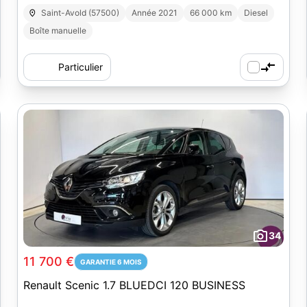
Saint-Avold (57500)
Année 2021
66 000 km
Diesel
Boîte manuelle
Particulier
34
11 700 €
GARANTIE 6 MOIS
Renault Scenic 1.7 BLUEDCI 120 BUSINESS