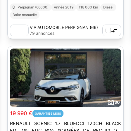
Perpignan (66000)
Année 2019
118 000 km
Diesel
Boîte manuelle
VIA AUTOMOBILE PERPIGNAN (66)
79 annonces
30
19 990 €
GARANTIE 6 MOIS
RENAULT SCENIC 1.7 BLUEDCI 120CH BLACK
EDITION EDC BVA *CAMÉRA DE RECUL*TOIT