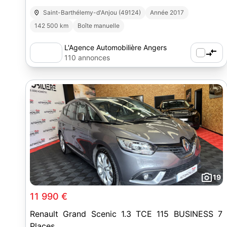
Saint-Barthélemy-d'Anjou (49124)
Année 2017
142 500 km
Boîte manuelle
L'Agence Automobilière Angers
Maine-et-Loire (49)
110 annonces
19
11 990 €
Renault Grand Scenic 1.3 TCE 115 BUSINESS 7
Places