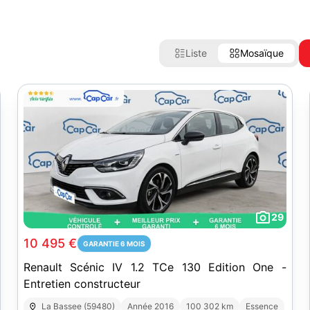
Liste
Mosaïque
29
10 495 €
GARANTIE 6 MOIS
Renault Scénic IV 1.2 TCe 130 Edition One -
Entretien constructeur
La Bassee (59480)
Année 2016
100 302 km
Essence