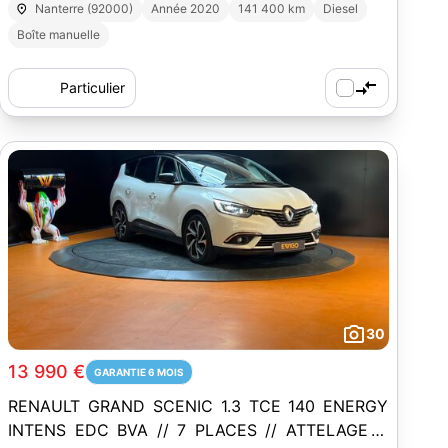
Nanterre (92000)
Année 2020
141 400 km
Diesel
Boîte manuelle
Particulier
30
13 990 €
GARANTIE 6 MOIS
RENAULT GRAND SCENIC 1.3 TCE 140 ENERGY
INTENS EDC BVA // 7 PLACES // ATTELAGE //