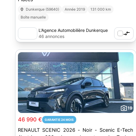
Dunkerque (59640)
Année 2019
131 000 km
Boîte manuelle
L'Agence Automobilière Dunkerque
(59)
46 annonces
19
46 990 €
GARANTIE 24 MOIS
RENAULT SCENIC 2026 - Noir - Scenic E-Tech