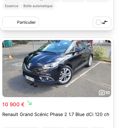
Essence
Boîte automatique
Particulier
10
south_east
10 900 €
Renault Grand Scénic Phase 2 1.7 Blue dCi 120 ch