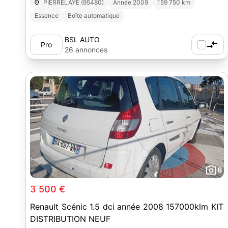
PIERRELAYE (95480)
Année 2009
159 750 km
Essence
Boîte automatique
BSL AUTO
Pro
26 annonces
6
3 500 €
Renault Scénic 1.5 dci année 2008 157000klm KIT
DISTRIBUTION NEUF