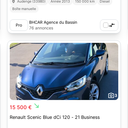
Audenge (33980)
Année 2013
150 000 km
Diesel
Boîte manuelle
BHCAR Agence du Bassin
Pro
76 annonces
3
south_east
15 500 €
Renault Scenic Blue dCi 120 - 21 Business