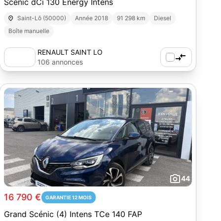
Scenic dCi 130 Energy Intens
Saint-Lô (50000)
Année 2018
91 298 km
Diesel
Boîte manuelle
RENAULT SAINT LO
106 annonces
44
16 790 €
GARANTIE 12 MOIS
Grand Scénic (4) Intens TCe 140 FAP