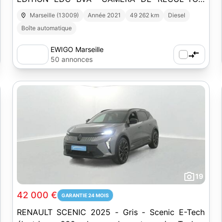
PANO*AFFICHAGE TÊTE HAUTE*
Marseille (13009)
Année 2021
49 262 km
Diesel
Boîte automatique
EWIGO Marseille
50 annonces
19
42 000 €
GARANTIE 24 MOIS
RENAULT SCENIC 2025 - Gris - Scenic E-Tech