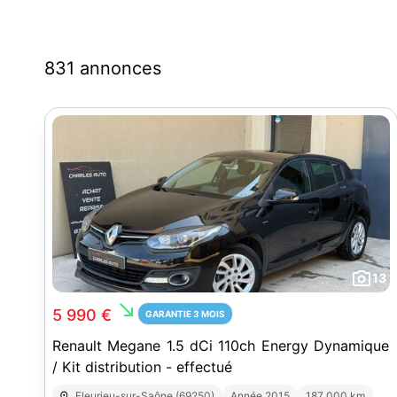
831 annonces
13
south_east
5 990 €
GARANTIE 3 MOIS
Renault Megane 1.5 dCi 110ch Energy Dynamique
/ Kit distribution - effectué
Fleurieu-sur-Saône (69250)
Année 2015
187 000 km