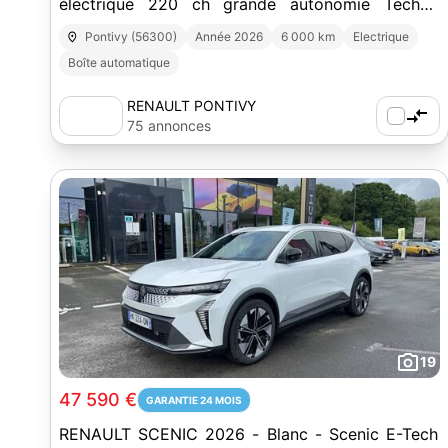
électrique 220 ch grande autonomie Techno
Iconic
Pontivy (56300)
Année 2026
6 000 km
Electrique
Boîte automatique
RENAULT PONTIVY
75 annonces
19
47 590 €
GARANTIE 24 MOIS
RENAULT SCENIC 2026 - Blanc - Scenic E-Tech