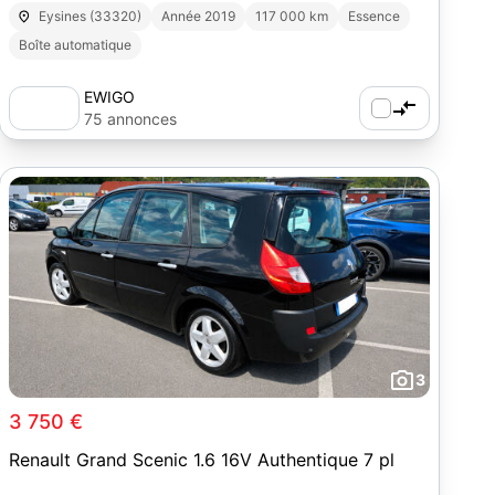
CARPLAY // CAMÉRA DE RECUL
Eysines (33320)
Année 2019
117 000 km
Essence
Boîte automatique
EWIGO
75 annonces
3
3 750 €
Renault Grand Scenic 1.6 16V Authentique 7 pl