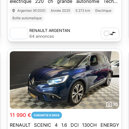
électrique 220 ch grande autonomie Techno
esprit Alpine
Argentan (61200)
Année 2025
5 272 km
Electrique
Boîte automatique
RENAULT ARGENTAN
64 annonces
30
11 990 €
GARANTIE 6 MOIS
RENAULT SCENIC 4 1.6 DCI 130CH ENERGY